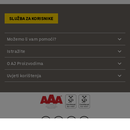
SLUŽBA ZA KORISNIKE
Možemo li vam pomoći?
Istražite
O AJ Proizvodima
Uvjeti korištenja