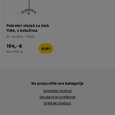
Pokretni stalak za blok
TINA, s kotačima
Br. artikla
:
11826
154,- €
KUPI
Bez PDV-a
Ne propustite ove kategorije
Uredske stolice
Unutarnje uređenje
Uredski dodaci