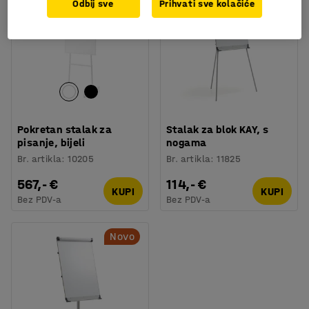
Odbij sve
Prihvati sve kolačiće
Pokretan stalak za
Stalak za blok KAY, s
pisanje, bijeli
nogama
Br. artikla
:
10205
Br. artikla
:
11825
567,- €
114,- €
KUPI
KUPI
Bez PDV-a
Bez PDV-a
Novo