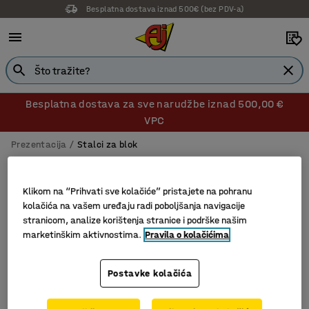
Besplatna dostava iznad 500€ (bez PDV-a)
Besplatna dostava za sve narudžbe iznad 500,00 €
VPC
Prezentacija
Stalci za blok
Stalci za blok
Klikom na “Prihvati sve kolačiće” pristajete na pohranu
kolačića na vašem uređaju radi poboljšanja navigacije
stranicom, analize korištenja stranice i podrške našim
Filtri
Sortiraj
marketinškim aktivnostima.
Pravila o kolačićima
3 proizvoda
Postavke kolačića
Novo