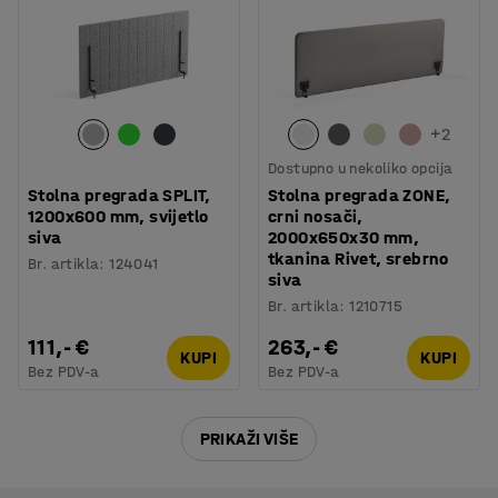
+
2
Dostupno u nekoliko opcija
Stolna pregrada SPLIT,
Stolna pregrada ZONE,
1200x600 mm, svijetlo
crni nosači,
siva
2000x650x30 mm,
tkanina Rivet, srebrno
Br. artikla
:
124041
siva
Br. artikla
:
1210715
111,- €
263,- €
KUPI
KUPI
Bez PDV-a
Bez PDV-a
PRIKAŽI VIŠE