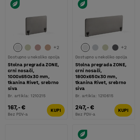
+
2
+
2
Dostupno u nekoliko opcija
Dostupno u nekoliko opcija
Stolna pregrada ZONE,
Stolna pregrada ZONE,
crni nosači,
crni nosači,
1000x650x30 mm,
1800x650x30 mm,
tkanina Rivet, srebrno
tkanina Rivet, srebrno
siva
siva
Br. artikla
:
1210215
Br. artikla
:
1210615
167,- €
247,- €
KUPI
KUPI
Bez PDV-a
Bez PDV-a