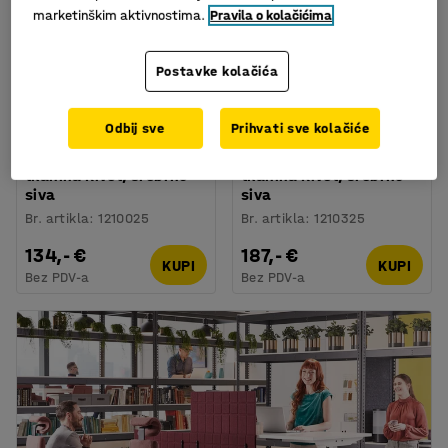
marketinškim aktivnostima.
Pravila o kolačićima
+
2
+
2
Postavke kolačića
Dostupno u nekoliko opcija
Dostupno u nekoliko opcija
Stolna pregrada ZONE,
Stolna pregrada ZONE,
Odbij sve
Prihvati sve kolačiće
bijeli nosači,
bijeli nosači,
600x650x30 mm,
1200x650x30 mm,
tkanina Rivet, srebrno
tkanina Rivet, srebrno
siva
siva
Br. artikla
:
1210025
Br. artikla
:
1210325
134,- €
187,- €
KUPI
KUPI
Bez PDV-a
Bez PDV-a