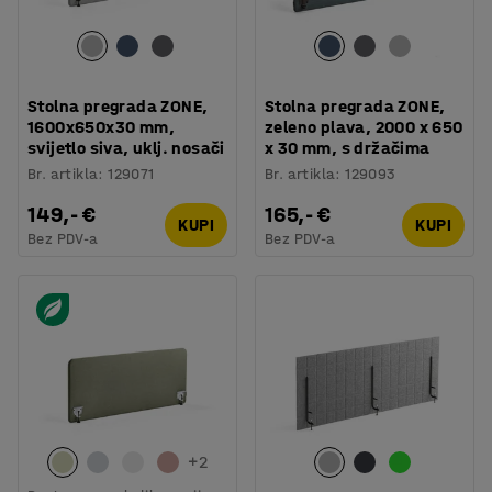
Stolna pregrada ZONE,
Stolna pregrada ZONE,
1600x650x30 mm,
zeleno plava, 2000 x 650
svijetlo siva, uklj. nosači
x 30 mm, s držačima
Br. artikla
:
129071
Br. artikla
:
129093
149,- €
165,- €
KUPI
KUPI
Bez PDV-a
Bez PDV-a
+
2