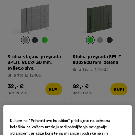
Stolna stajaća pregrada
Stolna pregrada SPLIT,
SPLIT, 600x430 mm,
800x600 mm, zelena
svijetlo siva
Br. artikla
:
124033
Br. artikla
:
124061
32,- €
92,- €
KUPI
KUPI
Bez PDV-a
Bez PDV-a
Klikom na “Prihvati sve kolačiće” pristajete na pohranu
kolačića na vašem uređaju radi poboljšanja navigacije
stranicom, analize korištenja stranice i podrške našim