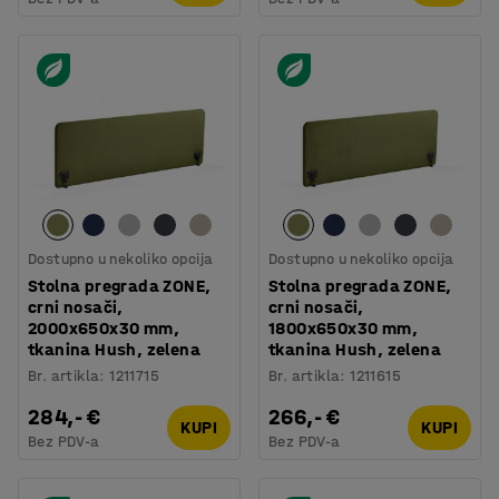
Dostupno u nekoliko opcija
Dostupno u nekoliko opcija
Stolna pregrada ZONE,
Stolna pregrada ZONE,
crni nosači,
crni nosači,
2000x650x30 mm,
1800x650x30 mm,
tkanina Hush, zelena
tkanina Hush, zelena
Br. artikla
:
1211715
Br. artikla
:
1211615
284,- €
266,- €
KUPI
KUPI
Bez PDV-a
Bez PDV-a