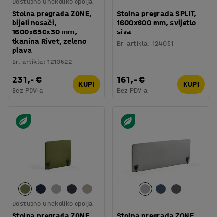
Dostupno u nekoliko opcija
Stolna pregrada ZONE,
Stolna pregrada SPLIT,
bijeli nosači,
1600x600 mm, svijetlo
1600x650x30 mm,
siva
tkanina Rivet, zeleno
Br. artikla
:
124051
plava
Br. artikla
:
1210522
231,- €
161,- €
KUPI
KUPI
Bez PDV-a
Bez PDV-a
Dostupno u nekoliko opcija
Stolna pregrada ZONE,
Stolna pregrada ZONE,