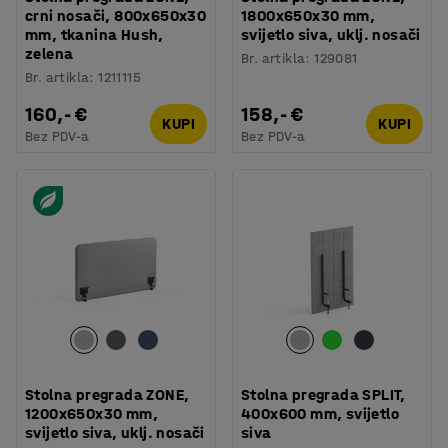
crni nosači, 800x650x30
1800x650x30 mm,
mm, tkanina Hush,
svijetlo siva, uklj. nosači
zelena
Br. artikla
:
129081
Br. artikla
:
1211115
160,- €
158,- €
KUPI
KUPI
Bez PDV-a
Bez PDV-a
Stolna pregrada ZONE,
Stolna pregrada SPLIT,
1200x650x30 mm,
400x600 mm, svijetlo
svijetlo siva, uklj. nosači
siva