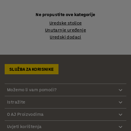
Ne propustite ove kategorije
Uredske stolice
Unutarnje uređenje
Uredski dodaci
SLUŽBA ZA KORISNIKE
Možemo li vam pomoći?
Istražite
O AJ Proizvodima
Uvjeti korištenja