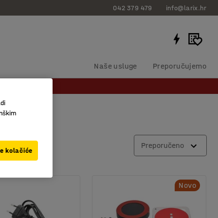
042 379 479
info@larix.hr
Naše usluge
Preporučujemo
di
inškim
Preporučeno
ve kolačiće
Novo