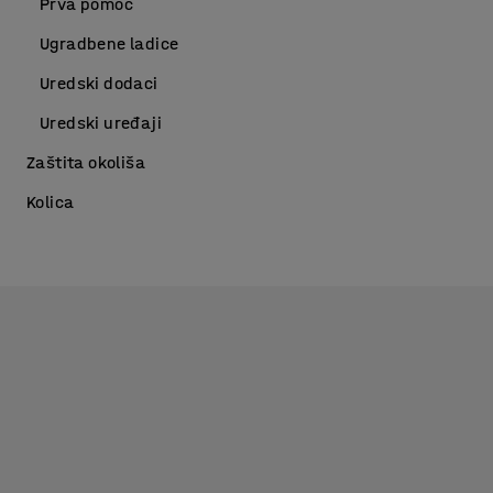
Prva pomoć
Ugradbene ladice
Uredski dodaci
Uredski uređaji
Zaštita okoliša
Kolica