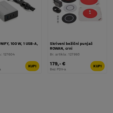
NIFY, 100 W, 1 USB-A,
Skriveni bežični punjač
ROWAN, crni
a
:
127604
Br. artikla
:
127993
179,- €
KUPI
KUPI
a
Bez PDV-a