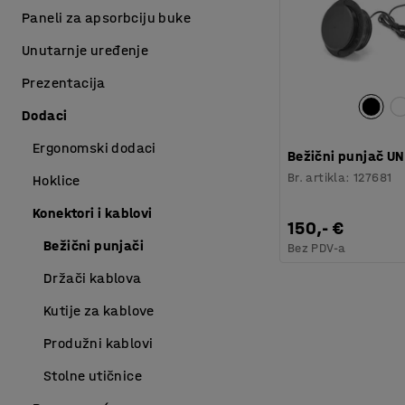
Paneli za apsorbciju buke
Unutarnje uređenje
Prezentacija
Dodaci
Ergonomski dodaci
Bežični punjač UNI
Br. artikla
:
127681
Hoklice
Konektori i kablovi
150,- €
Bežični punjači
Bez PDV-a
Držači kablova
Kutije za kablove
Produžni kablovi
Stolne utičnice