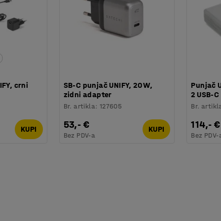
FY, crni
SB-C punjač UNIFY, 20 W,
Punjač U
zidni adapter
2 USB-C
Br. artikla
:
127605
Br. artikl
53,- €
114,- €
KUPI
KUPI
Bez PDV-a
Bez PDV-