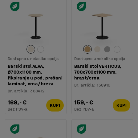
Dostupno u nekoliko opcija
Dostupno u nekoliko opcija
Barski stol ALVA,
Barski stol VERTICUS,
Ø700x1100 mm,
700x700x1100 mm,
fiksiranje u pod, prešani
hrast/crna
laminat, crna/breza
Br. artikla
:
158916
Br. artikla
:
388412
169,- €
159,- €
KUPI
KUPI
Bez PDV-a
Bez PDV-a