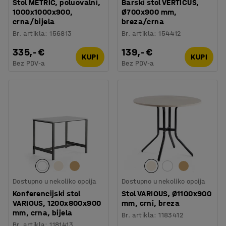
Stol METRIC, poluovalni,
Barski stol VERTICUS,
1000x1000x900,
Ø700x900 mm,
crna/bijela
breza/crna
Br. artikla
:
156813
Br. artikla
:
154412
335,- €
139,- €
KUPI
KUPI
Bez PDV-a
Bez PDV-a
Dostupno u nekoliko opcija
Dostupno u nekoliko opcija
Konferencijski stol
Stol VARIOUS, Ø1100x900
VARIOUS, 1200x800x900
mm, crni, breza
mm, crna, bijela
Br. artikla
:
1183412
Br. artikla
:
1181413