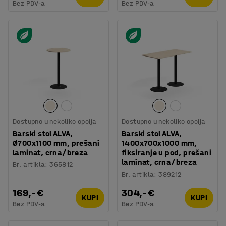
Bez PDV-a
Bez PDV-a
Dostupno u nekoliko opcija
Dostupno u nekoliko opcija
Barski stol ALVA,
Barski stol ALVA,
Ø700x1100 mm, prešani
1400x700x1000 mm,
laminat, crna/breza
fiksiranje u pod, prešani
laminat, crna/breza
Br. artikla
:
365812
Br. artikla
:
389212
169,- €
304,- €
KUPI
KUPI
Bez PDV-a
Bez PDV-a