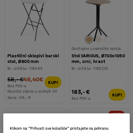
Dostupno u nekoliko opcija
Plastični sklopivi barski
Stol VARIOUS, Ø700x1050
stol, Ø800 mm
mm, crni, hrast
Br. artikla
:
116453
Br. artikla
:
1183216
58,- €
46,40€
KUPI
Bez PDV-a
183,- €
Najniža cijena u zadnjih 30
KUPI
dana:
58,- €
Bez PDV-a
-20%
Klikom na “Prihvati sve kolačiće” pristajete na pohranu