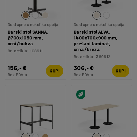
Dostupno u nekoliko opcija
Dostupno u nekoliko opcija
Barski stol SANNA,
Barski stol ALVA,
Ø700x1050 mm,
1400x700x900 mm,
crni/bukva
prešani laminat,
crna/breza
Br. artikla
:
108611
Br. artikla
:
369612
156,- €
306,- €
KUPI
KUPI
Bez PDV-a
Bez PDV-a