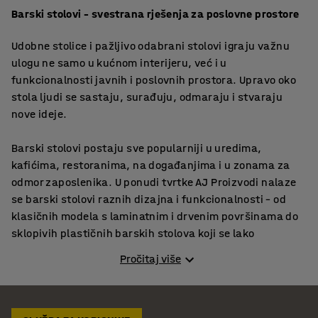
Barski stolovi – svestrana rješenja za poslovne prostore
Udobne stolice i pažljivo odabrani stolovi igraju važnu
ulogu ne samo u kućnom interijeru, već i u
funkcionalnosti javnih i poslovnih prostora. Upravo oko
stola ljudi se sastaju, surađuju, odmaraju i stvaraju
nove ideje.
Barski stolovi postaju sve popularniji u uredima,
kafićima, restoranima, na događanjima i u zonama za
odmor zaposlenika. U ponudi tvrtke AJ Proizvodi nalaze
se barski stolovi raznih dizajna i funkcionalnosti – od
klasičnih modela s laminatnim i drvenim površinama do
sklopivih plastičnih barskih stolova koji se lako
premještaju, postavljaju i pohranjuju.
Pročitaj više
Sklopivi stolovi – fleksibilno rješenje za ugostiteljstvo i
ured