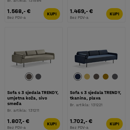
Br. artikla
:
131584
1.568,- €
1.469,- €
KUPI
KUPI
Bez PDV-a
Bez PDV-a
Sofa s 3 sjedala TRENDY,
Sofa s 3 sjedala TRENDY,
umjetna koža, sivo
tkanina, plava
smeđa
Br. artikla
:
131221
Br. artikla
:
131211
1.807,- €
1.702,- €
KUPI
KUPI
Bez PDV-a
Bez PDV-a