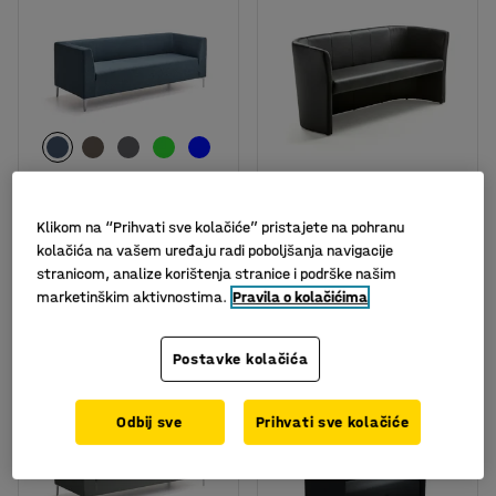
Trosjed CASUAL, tkanina
Sofa CLOSE, 3 sjedišta,
ETNA, plavo zelena
crna umjetna koža
Klikom na “Prihvati sve kolačiće” pristajete na pohranu
kolačića na vašem uređaju radi poboljšanja navigacije
Br. artikla
:
365103
Br. artikla
:
131761
stranicom, analize korištenja stranice i podrške našim
839,- €
582,- €
marketinškim aktivnostima.
Pravila o kolačićima
KUPI
KUPI
Bez PDV-a
Bez PDV-a
Postavke kolačića
Odbij sve
Prihvati sve kolačiće