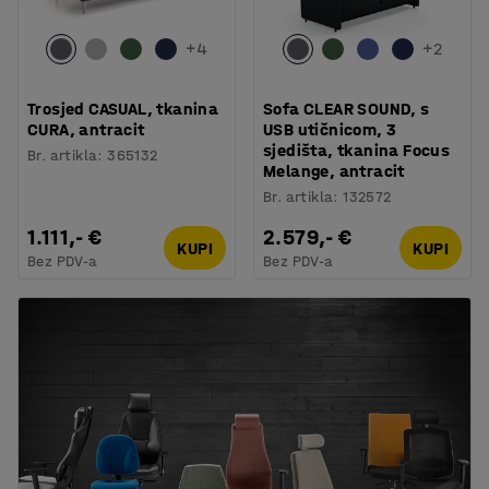
+
4
+
2
Trosjed CASUAL, tkanina
Sofa CLEAR SOUND, s
CURA, antracit
USB utičnicom, 3
sjedišta, tkanina Focus
Br. artikla
:
365132
Melange, antracit
Br. artikla
:
132572
1.111,- €
2.579,- €
KUPI
KUPI
Bez PDV-a
Bez PDV-a