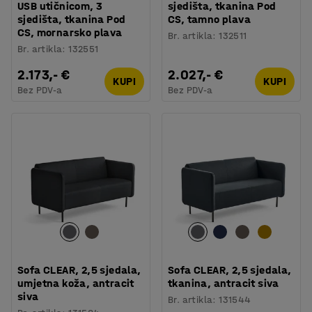
USB utičnicom, 3
sjedišta, tkanina Pod
sjedišta, tkanina Pod
CS, tamno plava
CS, mornarsko plava
Br. artikla
:
132511
Br. artikla
:
132551
2.173,- €
2.027,- €
KUPI
KUPI
Bez PDV-a
Bez PDV-a
Sofa CLEAR, 2,5 sjedala,
Sofa CLEAR, 2,5 sjedala,
umjetna koža, antracit
tkanina, antracit siva
siva
Br. artikla
:
131544