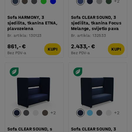
+
2
Sofa HARMONY, 3
Sofa CLEAR SOUND, 3
sjedišta, tkanina ETNA,
sjedišta, tkanina Focus
plavozelena
Melange, svijetlo pava
Br. artikla
:
130123
Br. artikla
:
132533
861,- €
2.433,- €
KUPI
KUPI
Bez PDV-a
Bez PDV-a
+
2
+
2
Sofa CLEAR SOUND, s
Sofa CLEAR SOUND, 3