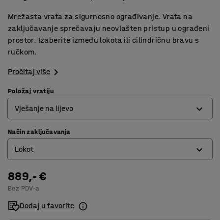
Mrežasta vrata za sigurnosno ograđivanje. Vrata na
zaključavanje sprečavaju neovlašten pristup u ograđeni
prostor. Izaberite između lokota ili cilindričnu bravu s
ručkom.
Pročitaj više
Položaj vratiju
Vješanje na lijevo
Način zaključavanja
Desno jedro
Lokot
Vješanje na lijevo
889,- €
Cilindrična brava
Bez PDV-a
Lokot
Dodaj u favorite