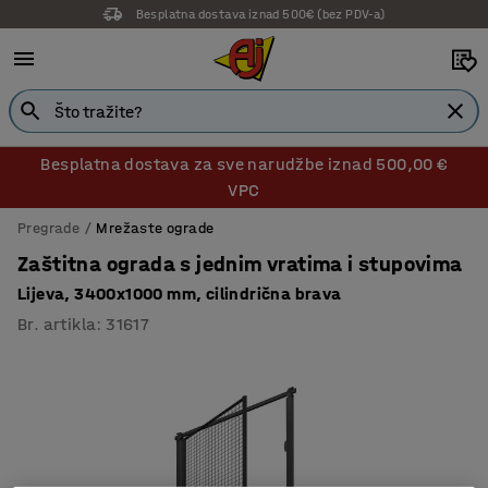
Besplatna dostava iznad 500€ (bez PDV-a)
14 dana prava na povrat
Besplatna dostava za sve narudžbe iznad 500,00 €
VPC
Pregrade
Mrežaste ograde
Zaštitna ograda s jednim vratima i stupovima
Lijeva, 3400x1000 mm, cilindrična brava
Br. artikla
:
31617