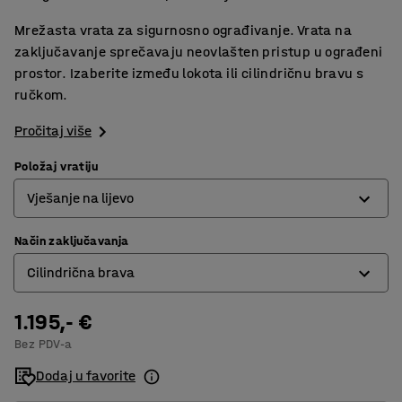
Mrežasta vrata za sigurnosno ograđivanje. Vrata na
zaključavanje sprečavaju neovlašten pristup u ograđeni
prostor. Izaberite između lokota ili cilindričnu bravu s
ručkom.
Pročitaj više
Položaj vratiju
Vješanje na lijevo
Način zaključavanja
Desno jedro
Cilindrična brava
Vješanje na lijevo
1.195,- €
Cilindrična brava
Bez PDV-a
Lokot
Dodaj u favorite