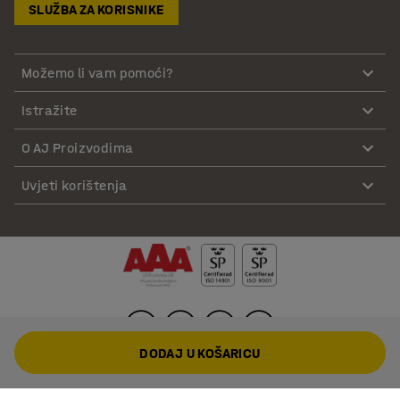
SLUŽBA ZA KORISNIKE
Možemo li vam pomoći?
Istražite
O AJ Proizvodima
Uvjeti korištenja
DODAJ U KOŠARICU