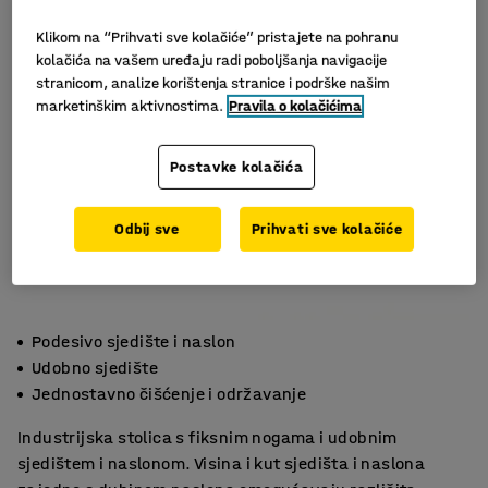
Klikom na “Prihvati sve kolačiće” pristajete na pohranu
kolačića na vašem uređaju radi poboljšanja navigacije
stranicom, analize korištenja stranice i podrške našim
marketinškim aktivnostima.
Pravila o kolačićima
Postavke kolačića
Odbij sve
Prihvati sve kolačiće
Podesivo sjedište i naslon
Udobno sjedište
Jednostavno čišćenje i održavanje
Industrijska stolica s fiksnim nogama i udobnim
sjedištem i naslonom. Visina i kut sjedišta i naslona