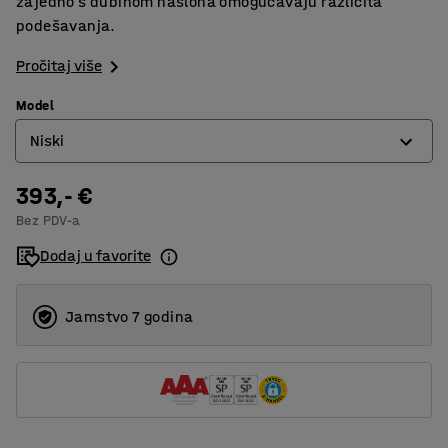
zajedno s dubinom naslona omogućavaju različita
podešavanja.
Pročitaj više
Model
Niski
393,- €
Niski
Bez PDV-a
Visoki
Dodaj u favorite
Jamstvo 7 godina