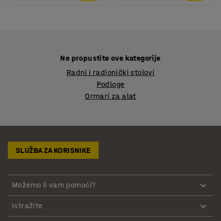
Ne propustite ove kategorije
Radni i radionički stolovi
Podloge
Ormari za alat
SLUŽBA ZA KORISNIKE
Možemo li vam pomoći?
Istražite