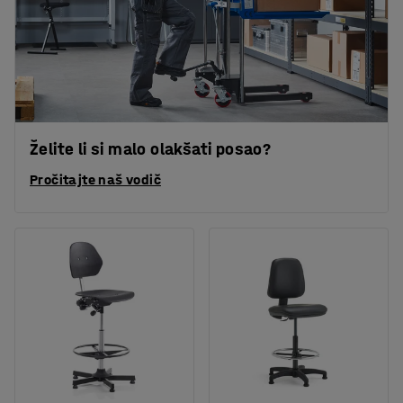
Želite li si malo olakšati posao?
Pročitajte naš vodič