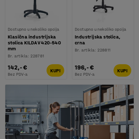
Dostupno u nekoliko opcija
Dostupno u nekoliko opcija
Klasična industrijska
Industrijska stolica,
stolica KILDA V 420-540
crna
mm
Br. artikla
:
228811
Br. artikla
:
228781
142,- €
196,- €
KUPI
KUPI
Bez PDV-a
Bez PDV-a