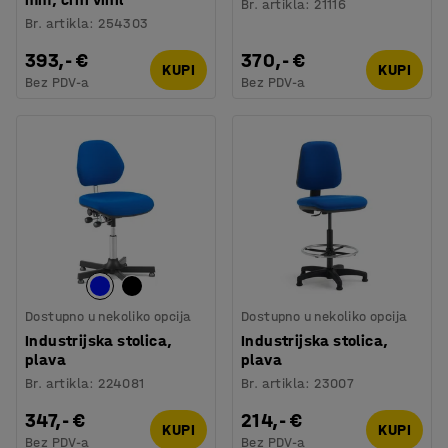
Br. artikla
:
21116
Br. artikla
:
254303
393,- €
370,- €
KUPI
KUPI
Bez PDV-a
Bez PDV-a
Dostupno u nekoliko opcija
Dostupno u nekoliko opcija
Industrijska stolica,
Industrijska stolica,
plava
plava
Br. artikla
:
224081
Br. artikla
:
23007
347,- €
214,- €
KUPI
KUPI
Bez PDV-a
Bez PDV-a