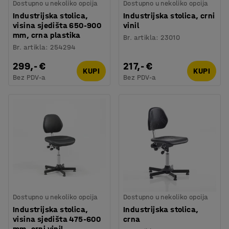
Dostupno u nekoliko opcija
Dostupno u nekoliko opcija
Industrijska stolica,
Industrijska stolica, crni
visina sjedišta 650-900
vinil
mm, crna plastika
Br. artikla
:
23010
Br. artikla
:
254294
299,- €
217,- €
KUPI
KUPI
Bez PDV-a
Bez PDV-a
Dostupno u nekoliko opcija
Dostupno u nekoliko opcija
Industrijska stolica,
Industrijska stolica,
visina sjedišta 475-600
crna
mm, crni vinil