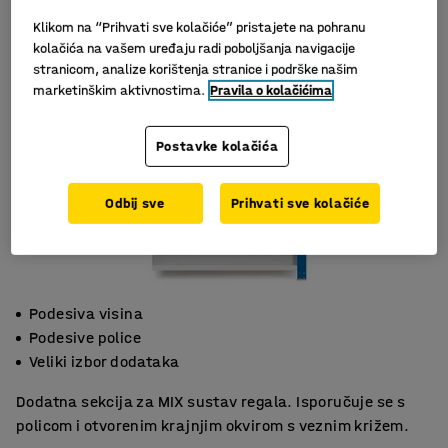
Klikom na “Prihvati sve kolačiće” pristajete na pohranu
kolačića na vašem uređaju radi poboljšanja navigacije
stranicom, analize korištenja stranice i podrške našim
marketinškim aktivnostima.
Pravila o kolačićima
Postavke kolačića
Odbij sve
Prihvati sve kolačiće
Podesiva visina
Podesive police
Veliki izbor dodataka
Dodatna sekcija za MIX sustav regala. Isporučuje se s
policom i otvorenim krajnjim okvirom s veznim križem.