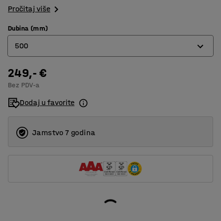
Pročitaj više
Dubina (mm)
500
249,- €
400
Bez PDV-a
500
Dodaj u favorite
600
Jamstvo 7 godina