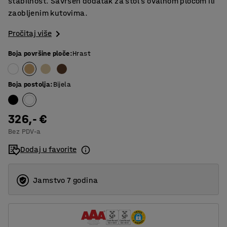
stabilnost. Savršen dodatak za stol s ovalnom pločom ili
zaobljenim kutovima.
Pročitaj više
Boja površine ploče
:
Hrast
Boja postolja
:
Bijela
326,- €
Bez PDV-a
Dodaj u favorite
Jamstvo 7 godina