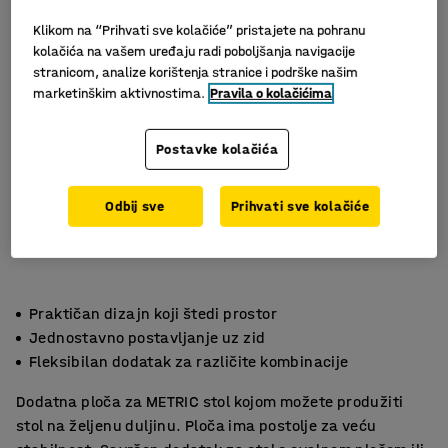
Klikom na “Prihvati sve kolačiće” pristajete na pohranu
kolačića na vašem uređaju radi poboljšanja navigacije
stranicom, analize korištenja stranice i podrške našim
marketinškim aktivnostima.
Pravila o kolačićima
Postavke kolačića
Odbij sve
Prihvati sve kolačiće
Praktičan dizajn koji štedi prostor
Jednostavno postavljanje uz zid
Fleksibilan dodatak za različite kombinacije
Dodatna ploča za METRIC stol kojom možete produžiti
stol na željenu duljinu. Ploča ima postolje za veću