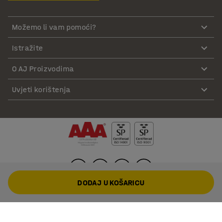
Možemo li vam pomoći?
Istražite
O AJ Proizvodima
Uvjeti korištenja
DODAJ U KOŠARICU