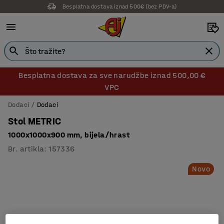
Besplatna dostava iznad 500€ (bez PDV-a)
14 dana prava na povrat
Besplatna dostava za sve narudžbe iznad 500,00 €
VPC
Dodaci
Dodaci
Stol METRIC
1000x1000x900 mm, bijela/hrast
Br. artikla
:
157336
Novo