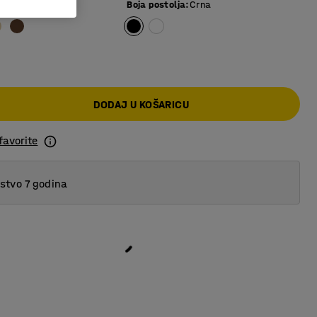
e ploče
:
Hrast
Boja postolja
:
Crna
DODAJ U KOŠARICU
favorite
tvo 7 godina