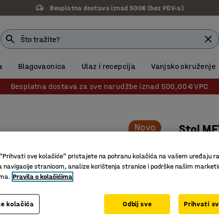
Besplatna dostava iznad 500€ (bez PDV-a)
a
Blagovaonica
Ulaz i recepcija
Vanjsko okruženje
Besplatna dostava za sve narudžbe iznad 500,00 € VPC
Novo
Stol ME
1000x10
“Prihvati sve kolačiće” pristajete na pohranu kolačića na vašem uređaju ra
Br. artikla
:
a navigacije stranicom, analize korištenja stranice i podrške našim market
ima.
Pravila o kolačićima
Praktičan
Jednosta
Fleksibil
e kolačića
Odbij sve
Prihvati s