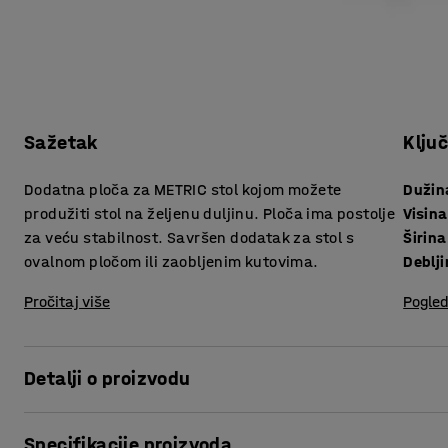
Sažetak
Klju
Dodatna ploča za METRIC stol kojom možete
Dužin
produžiti stol na željenu duljinu. Ploča ima postolje
Visina
za veću stabilnost. Savršen dodatak za stol s
Širina
ovalnom pločom ili zaobljenim kutovima.
Pročitaj više
Pogled
Detalji o proizvodu
Za više mjesta za sjedenje oko stola! Dodavanjem jedne ili
Specifikacije proizvoda
stola koja odgovara konferencijskoj dvorani. Baš kao i dr