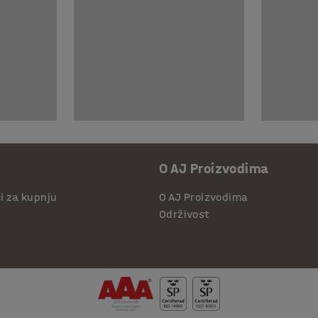
O AJ Proizvodima
či za kupnju
O AJ Proizvodima
Održivost