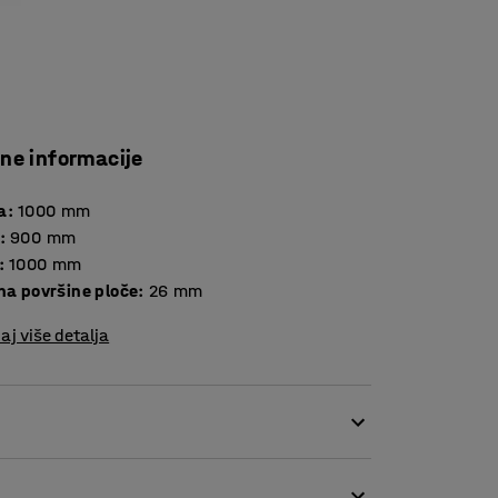
čne informacije
a
:
1000
mm
:
900
mm
:
1000
mm
Debljina površine ploče
:
26
mm
aj više detalja
 više dodatnih ploča možete dobiti duljinu
ugi stolovi iz asortimana METRIC produžetak