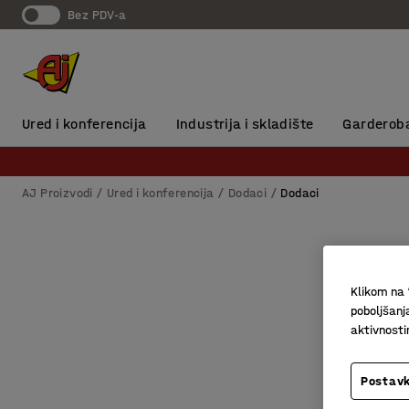
Bez PDV-a
Ured i konferencija
Industrija i skladište
Garderob
AJ Proizvodi
Ured i konferencija
Dodaci
Dodaci
Klikom na 
poboljšanj
aktivnost
Postavk