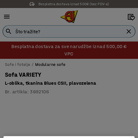
Besplatna dostava iznad 500€ (bez PDV-a)
14 dana prava na povrat
Besplatna dostava za sve narudžbe iznad 500,00 €
VPC
Sofe i fotelje
Modularne sofe
Sofa VARIETY
L-oblika, tkanina Blues CSII, plavozelena
Br. artikla
:
3892106