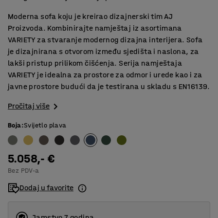
Moderna sofa koju je kreirao dizajnerski tim AJ
Proizvoda. Kombinirajte namještaj iz asortimana
VARIETY za stvaranje modernog dizajna interijera. Sofa
je dizajnirana s otvorom između sjedišta i naslona, za
lakši pristup prilikom čišćenja. Serija namještaja
VARIETY je idealna za prostore za odmor i urede kao i za
javne prostore budući da je testirana u skladu s EN16139.
Pročitaj više
Boja
:
Svijetlo plava
5.058,- €
Bez PDV-a
Dodaj u favorite
Jamstvo 7 godina