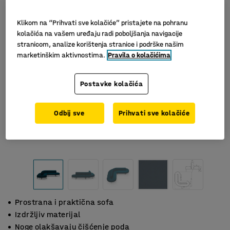
Klikom na “Prihvati sve kolačiće” pristajete na pohranu
kolačića na vašem uređaju radi poboljšanja navigacije
stranicom, analize korištenja stranice i podrške našim
marketinškim aktivnostima.
Pravila o kolačićima
Postavke kolačića
Odbij sve
Prihvati sve kolačiće
Prostrana i praktična sofa
Izdržljiv materijal
Noge olakšavaju čišćenje poda