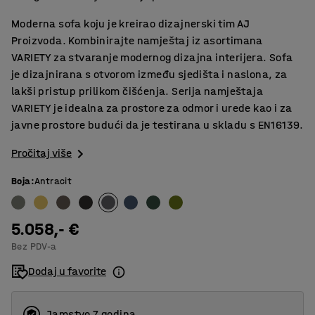
Moderna sofa koju je kreirao dizajnerski tim AJ
Proizvoda. Kombinirajte namještaj iz asortimana
VARIETY za stvaranje modernog dizajna interijera. Sofa
je dizajnirana s otvorom između sjedišta i naslona, za
lakši pristup prilikom čišćenja. Serija namještaja
VARIETY je idealna za prostore za odmor i urede kao i za
javne prostore budući da je testirana u skladu s EN16139.
Pročitaj više
Boja
:
Antracit
5.058,- €
Bez PDV-a
Dodaj u favorite
Jamstvo 7 godina