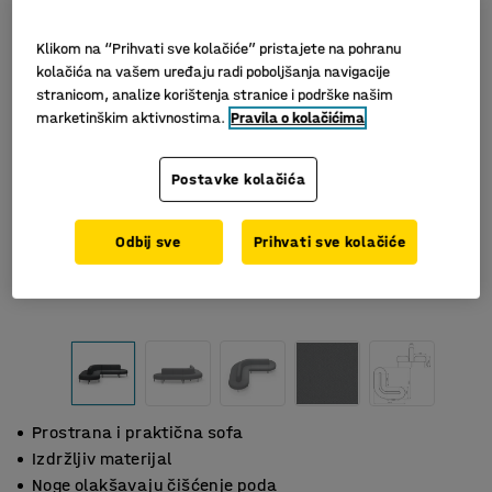
Klikom na “Prihvati sve kolačiće” pristajete na pohranu
kolačića na vašem uređaju radi poboljšanja navigacije
stranicom, analize korištenja stranice i podrške našim
marketinškim aktivnostima.
Pravila o kolačićima
Postavke kolačića
Odbij sve
Prihvati sve kolačiće
Prostrana i praktična sofa
Izdržljiv materijal
Noge olakšavaju čišćenje poda