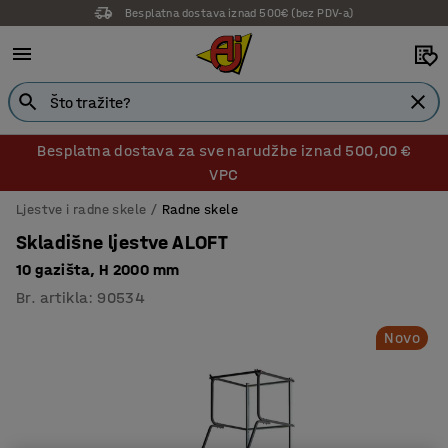
Besplatna dostava iznad 500€ (bez PDV-a)
14 dana prava na povrat
Besplatna dostava za sve narudžbe iznad 500,00 €
VPC
Ljestve i radne skele
Radne skele
Skladišne ljestve ALOFT
10 gazišta, H 2000 mm
Br. artikla
:
90534
Novo