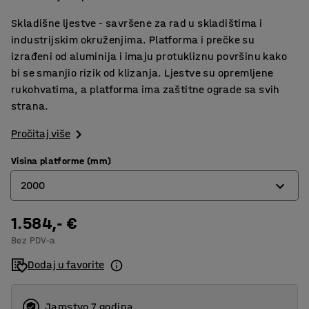
Skladišne ljestve - savršene za rad u skladištima i
industrijskim okruženjima. Platforma i prečke su
izrađeni od aluminija i imaju protukliznu površinu kako
bi se smanjio rizik od klizanja. Ljestve su opremljene
rukohvatima, a platforma ima zaštitne ograde sa svih
strana.
Pročitaj više
Visina platforme (mm)
2000
1.584,- €
1200
Bez PDV-a
1600
Dodaj u favorite
1800
2000
Jamstvo 7 godina