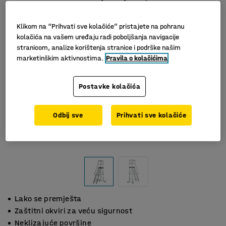
Klikom na “Prihvati sve kolačiće” pristajete na pohranu
kolačića na vašem uređaju radi poboljšanja navigacije
stranicom, analize korištenja stranice i podrške našim
marketinškim aktivnostima.
Pravila o kolačićima
Postavke kolačića
Odbij sve
Prihvati sve kolačiće
Lako se premješta
Zaštitni okviri za veću sigurnost
Neklizajuće površine