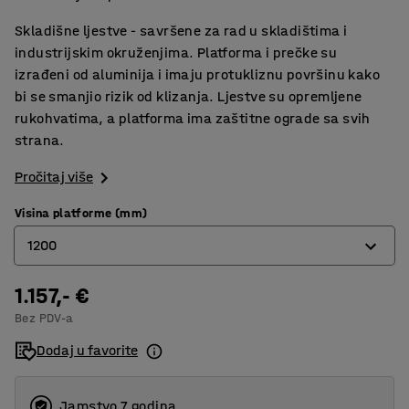
Skladišne ljestve - savršene za rad u skladištima i
industrijskim okruženjima. Platforma i prečke su
izrađeni od aluminija i imaju protukliznu površinu kako
bi se smanjio rizik od klizanja. Ljestve su opremljene
rukohvatima, a platforma ima zaštitne ograde sa svih
strana.
Pročitaj više
Visina platforme (mm)
1200
1.157,- €
1200
Bez PDV-a
1600
Dodaj u favorite
1800
2000
Jamstvo 7 godina