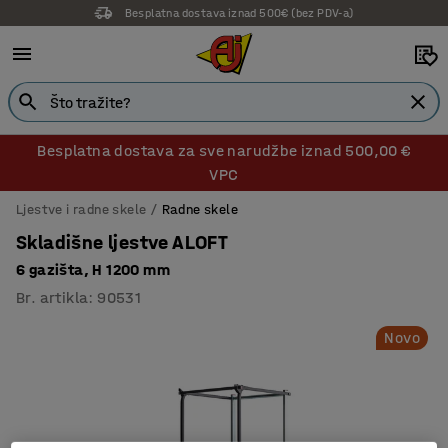
Besplatna dostava iznad 500€ (bez PDV-a)
Besplatna dostava za sve narudžbe iznad 500,00 €
VPC
Ljestve i radne skele
Radne skele
Skladišne ljestve ALOFT
6 gazišta, H 1200 mm
Br. artikla
:
90531
Novo