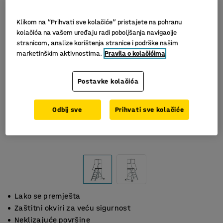
Klikom na “Prihvati sve kolačiće” pristajete na pohranu
kolačića na vašem uređaju radi poboljšanja navigacije
stranicom, analize korištenja stranice i podrške našim
marketinškim aktivnostima.
Pravila o kolačićima
Postavke kolačića
Odbij sve
Prihvati sve kolačiće
Lako se premješta
Zaštitni okviri za veću sigurnost
Neklizajuće površine