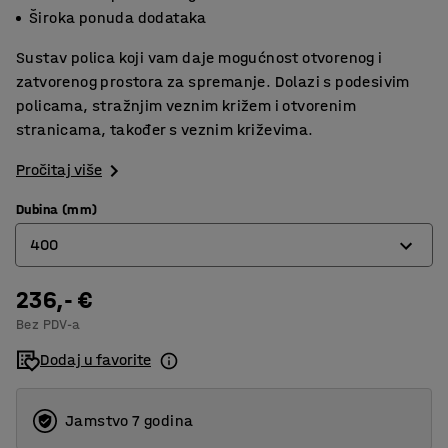
Široka ponuda dodataka
Sustav polica koji vam daje mogućnost otvorenog i
zatvorenog prostora za spremanje. Dolazi s podesivim
policama, stražnjim veznim križem i otvorenim
stranicama, također s veznim križevima.
Pročitaj više
Dubina (mm)
400
236,- €
400
Bez PDV-a
500
Dodaj u favorite
600
Jamstvo 7 godina