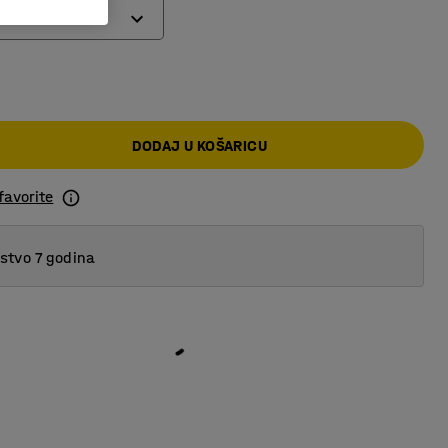
aklo
DODAJ U KOŠARICU
centno
favorite
plastika
tvo 7 godina
ište
i materijal
 boji
lastika