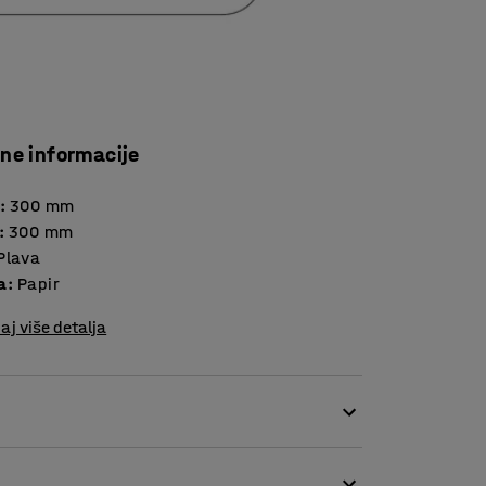
Vrtni o
Zapaljiv
Željezo
čne informacije
:
300
mm
:
300
mm
Plava
a
:
Papir
aj više detalja