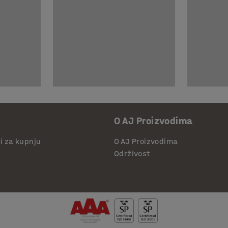
O AJ Proizvodima
či za kupnju
O AJ Proizvodima
Održivost