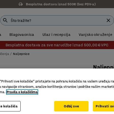
Besplatna dostava iznad 500€ (bez PDV-a)
a
Blagovaonica
Ulaz i recepcija
Vanjsko okruženje
Besplatna dostava za sve narudžbe iznad 500,00 € VPC
ičenja
Naljepnice
Naljepn
Plava
“Prihvati sve kolačiće” pristajete na pohranu kolačića na vašem uređaju ra
Br. artikla
:
a navigacije stranicom, analize korištenja stranice i podrške našim market
ima.
Pravila o kolačićima
Naljepni
Za sortir
e kolačića
Odbij sve
Prihvati s
Poruka