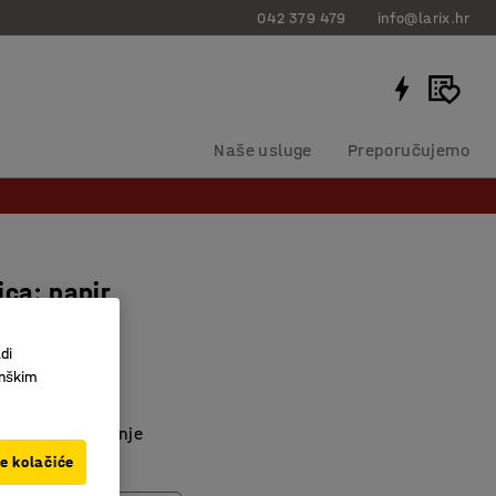
042 379 479
info@larix.hr
Naše usluge
Preporučujemo
ica: papir
di
306108
inškim
ce
anje i označavanje
ve kolačiće