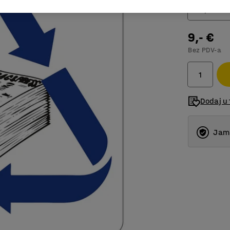
Papir
9,- €
Čisto st
Bez PDV-a
Drvo
Fluores
Karton
Dodaj u 
Mekana 
Jams
Odlagal
Organsk
Papir
Staklo u
Tvrda p