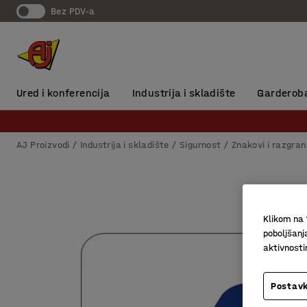
Bez PDV-a
Ured i konferencija
Industrija i skladište
Garderob
AJ Proizvodi
Industrija i skladište
Sigurnost
Znakovi i razgran
Klikom na 
poboljšanj
aktivnost
Postavk