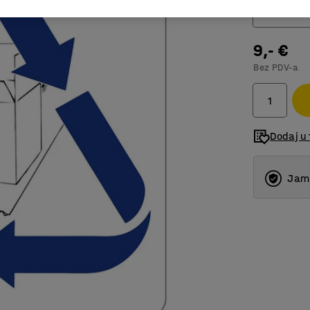
Karton
9,- €
Čisto st
Bez PDV-a
Drvo
Fluores
Karton
Dodaj u 
Mekana 
Jams
Odlagal
Organsk
Papir
Staklo u
Tvrda p