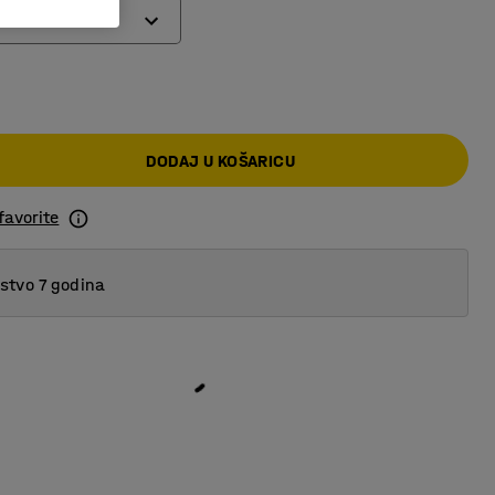
aklo
DODAJ U KOŠARICU
centno
favorite
plastika
tvo 7 godina
ište
i materijal
 boji
lastika