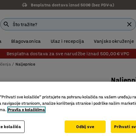
Besplatna dostava iznad 500€ (bez PDV-a)
a
Blagovaonica
Ulaz i recepcija
Vanjsko okruženje
Besplatna dostava za sve narudžbe iznad 500,00 € VPC
ičenja
Naljepnice
Naljepn
Plava
“Prihvati sve kolačiće” pristajete na pohranu kolačića na vašem uređaju ra
Br. artikla
:
a navigacije stranicom, analize korištenja stranice i podrške našim market
ima.
Pravila o kolačićima
Naljepni
Za sortir
e kolačića
Odbij sve
Prihvati s
Poruka