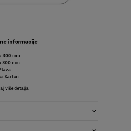
Vrtni o
Zapaljiv
Željezo
čne informacije
:
300
mm
:
300
mm
Plava
a
:
Karton
aj više detalja