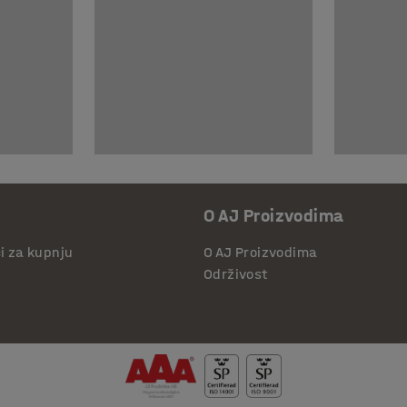
O AJ Proizvodima
či za kupnju
O AJ Proizvodima
Održivost