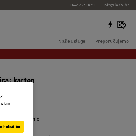
042 379 479
info@larix.hr
Naše usluge
Preporučujemo
ica: karton
di
306107
inškim
ce
anje i označavanje
ve kolačiće