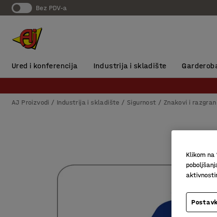
Bez PDV-a
Ured i konferencija
Industrija i skladište
Garderob
AJ Proizvodi
Industrija i skladište
Sigurnost
Znakovi i razgran
Klikom na 
poboljšanj
aktivnost
Postavk