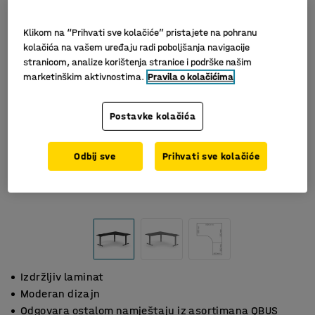
Klikom na “Prihvati sve kolačiće” pristajete na pohranu
kolačića na vašem uređaju radi poboljšanja navigacije
stranicom, analize korištenja stranice i podrške našim
marketinškim aktivnostima.
Pravila o kolačićima
Postavke kolačića
Odbij sve
Prihvati sve kolačiće
Izdržljiv laminat
Moderan dizajn
Odgovara ostalom namještaju iz asortimana QBUS