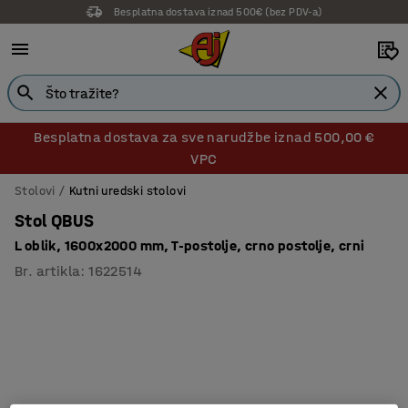
Besplatna dostava iznad 500€ (bez PDV-a)
Besplatna dostava za sve narudžbe iznad 500,00 €
VPC
Stolovi
Kutni uredski stolovi
Stol QBUS
L oblik, 1600x2000 mm, T-postolje, crno postolje, crni
Br. artikla
:
1622514