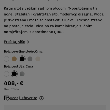
Kutni stol s velikim radnom pločom i T-postoljem s tri
noge. Stabilan i kvalitetan stol modernog dizajna. Ploča
je dvostrana i može se postaviti s lijeve ili desne strane
na postolje stola. Idealno za kombiniranje sličnim
namještajem iz asortimana QBUS.
Pročitaj više
Boja površine ploče
:
Crna
Boja postolja
:
Crna
408,- €
Bez PDV-a
Dodaj u favorite