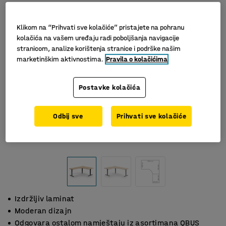
Klikom na “Prihvati sve kolačiće” pristajete na pohranu
kolačića na vašem uređaju radi poboljšanja navigacije
stranicom, analize korištenja stranice i podrške našim
marketinškim aktivnostima.
Pravila o kolačićima
Postavke kolačića
Odbij sve
Prihvati sve kolačiće
Izdržljiv laminat
Moderan dizajn
Odgovara ostalom namještaju iz asortimana QBUS