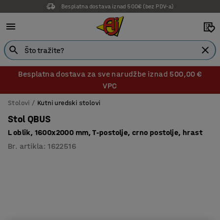
Besplatna dostava iznad 500€ (bez PDV-a)
Besplatna dostava za sve narudžbe iznad 500,00 €
VPC
Stolovi
Kutni uredski stolovi
Stol QBUS
L oblik, 1600x2000 mm, T-postolje, crno postolje, hrast
Br. artikla
:
1622516