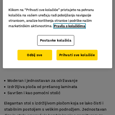
Klikom na “Prihvati sve kolačiće” pristajete na pohranu
kolačića na vašem uređaju radi poboljšanja navigacije
stranicom, analize korištenja stranice i podrške našim
marketinškim aktivnostima.
Pravila o kolačićima
Postavke kolačića
Odbij sve
Prihvati sve kolačiće
Moderan i jednostavan za održavanje
Izdržljiva ploča od prešanog laminata
Savršen i kao pomoćni stolić
Elegantan stol s izdržljivom pločom koja se lako čisti i
stabilnim postoljem s velikim podnožjem. Jednostavan