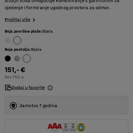
dizajn stola omogućuje kombiniranje s garniturom za
sjedenje i formiranje ugodnog prostora za odmor.
Pročitaj više
Boja površine ploče
:
Bijela
Boja postolja
:
Bijela
151,- €
Bez PDV-a
Dodaj u favorite
Jamstvo 7 godina