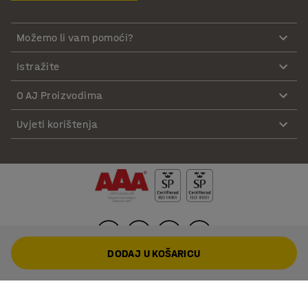
Možemo li vam pomoći?
Istražite
O AJ Proizvodima
Uvjeti korištenja
DODAJ U KOŠARICU