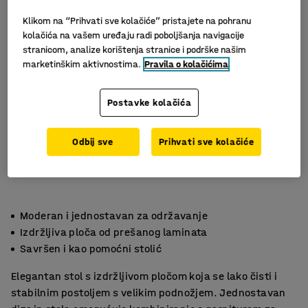
Klikom na “Prihvati sve kolačiće” pristajete na pohranu
kolačića na vašem uređaju radi poboljšanja navigacije
stranicom, analize korištenja stranice i podrške našim
marketinškim aktivnostima.
Pravila o kolačićima
Postavke kolačića
Odbij sve
Prihvati sve kolačiće
Moderan i jednostavan za održavanje
Izdržljiva ploča od prešanog laminata
Savršen i kao pomoćni stolić
Elegantan stol s izdržljivom pločom koja se lako čisti i
stabilnim postoljem s velikim podnožjem. Jednostavan