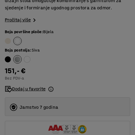
dizajn stola omogućuje kombiniranje s garniturom za
sjedenje i formiranje ugodnog prostora za odmor.
Pročitaj više
Boja površine ploče
:
Bijela
Boja postolja
:
Siva
151,- €
Bez PDV-a
Dodaj u favorite
Jamstvo 7 godina