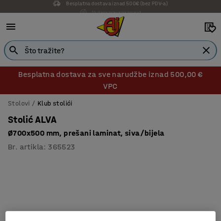
14 dana prava na povrat
Besplatna dostava za sve narudžbe iznad 500,00 €
VPC
Stolovi
Klub stolići
Stolić ALVA
Ø700x500 mm, prešani laminat, siva/bijela
Br. artikla
:
365523