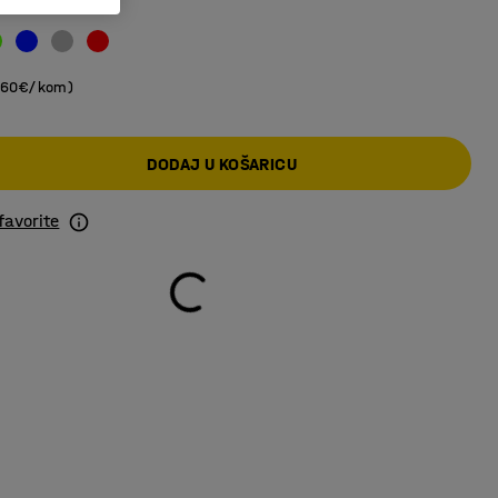
,60€/kom)
DODAJ U KOŠARICU
favorite