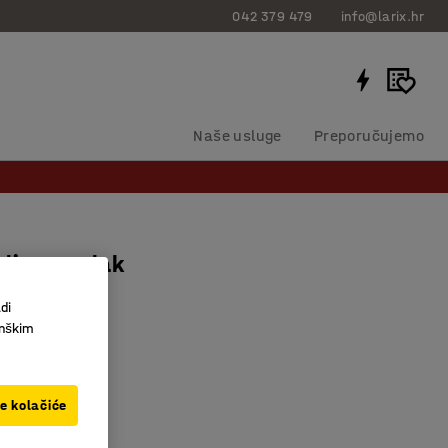
042 379 479
info@larix.hr
Naše usluge
Preporučujemo
li za stalak
ranju, crni
di
125086
inškim
boja
ve kolačiće
aliteta