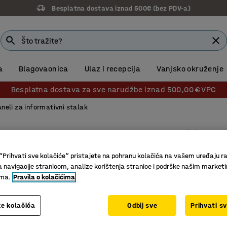
Besplatna dostava iznad 500€ (bez PDV-a)
a
Blagovaonica
Ulaz i recepcija
Vanjsko okruženje
Besplatna dostava za sve narudžbe iznad 500,00 € VPC
neli za informativni stalak
A4 pane
10 u paki
“Prihvati sve kolačiće” pristajete na pohranu kolačića na vašem uređaju ra
Br. artikla
:
a navigacije stranicom, analize korištenja stranice i podrške našim market
ima.
Pravila o kolačićima
10-pak
Nekoliko 
e kolačića
Odbij sve
Prihvati s
Visoka kv