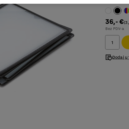
Boja
:
Crna
36,- €
(3
Bez PDV-a
Dodaj u 