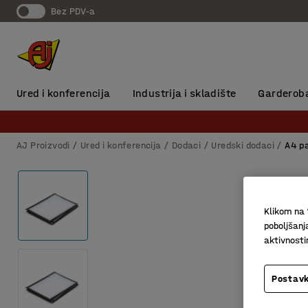
Bez PDV-a
Ured i konferencija
Industrija i skladište
Garderob
AJ Proizvodi
Ured i konferencija
Dodaci
Uredski dodaci
A4 pa
Klikom na 
poboljšanj
aktivnost
Postavk