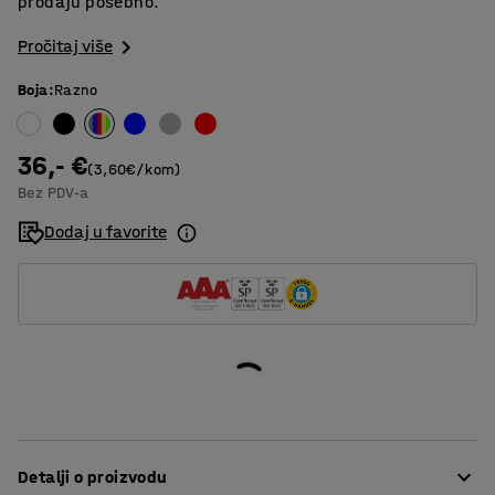
prodaju posebno.
Pročitaj više
Boja
:
Razno
36,- €
(3,60€/kom)
Bez PDV-a
Dodaj u favorite
Detalji o proizvodu