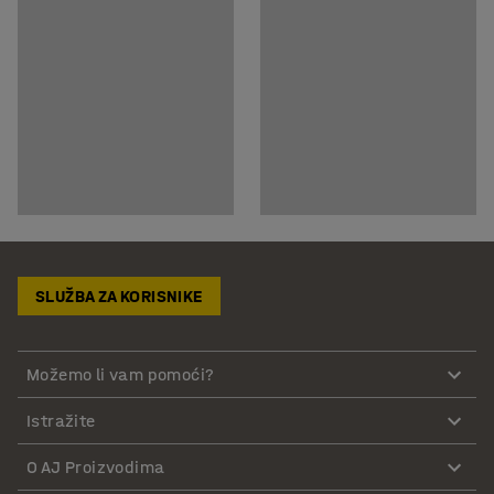
SLUŽBA ZA KORISNIKE
Možemo li vam pomoći?
Istražite
O AJ Proizvodima