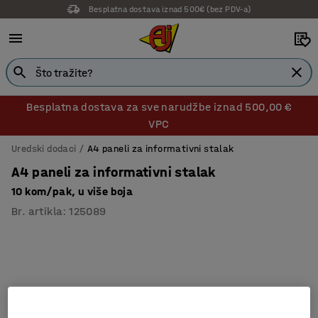
Besplatna dostava iznad 500€ (bez PDV-a)
Besplatna dostava za sve narudžbe iznad 500,00 €
VPC
Uredski dodaci
A4 paneli za informativni stalak
A4 paneli za informativni stalak
10 kom/pak, u više boja
Br. artikla
:
125089