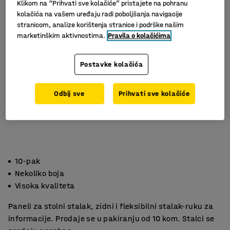
Klikom na “Prihvati sve kolačiće” pristajete na pohranu
kolačića na vašem uređaju radi poboljšanja navigacije
stranicom, analize korištenja stranice i podrške našim
marketinškim aktivnostima.
Pravila o kolačićima
Postavke kolačića
Odbij sve
Prihvati sve kolačiće
10-pak
Nekoliko boja
Visoka kvaliteta
Paneli za stolni stalak, zidni i fleksibilni stalak-ruku za
informacije. Prodaje se u pakiranju od 10 kom. Stalci se