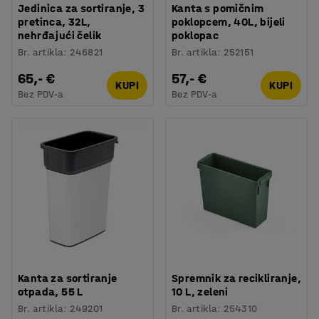
Jedinica za sortiranje, 3
Kanta s pomičnim
pretinca, 32L,
poklopcem, 40L, bijeli
nehrđajući čelik
poklopac
Br. artikla
:
246821
Br. artikla
:
252151
65,- €
57,- €
KUPI
KUPI
Bez PDV-a
Bez PDV-a
Kanta za sortiranje
Spremnik za recikliranje,
otpada, 55 L
10 L, zeleni
Br. artikla
:
249201
Br. artikla
:
254310