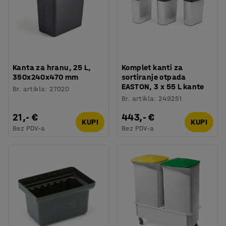
Kanta za hranu, 25 L,
Komplet kanti za
350x240x470 mm
sortiranje otpada
EASTON, 3 x 55 L kante
Br. artikla
:
27020
Br. artikla
:
249251
21,- €
443,- €
KUPI
KUPI
Bez PDV-a
Bez PDV-a