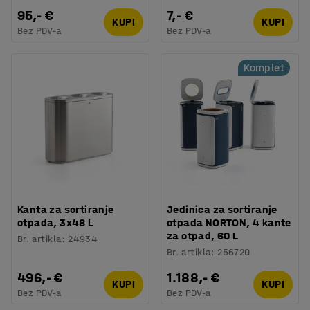
95,- €
7,- €
KUPI
KUPI
Bez PDV-a
Bez PDV-a
Komplet
Kanta za sortiranje
Jedinica za sortiranje
otpada, 3x48 L
otpada NORTON, 4 kante
za otpad, 60 L
Br. artikla
:
24934
Br. artikla
:
256720
496,- €
1.188,- €
KUPI
KUPI
Bez PDV-a
Bez PDV-a