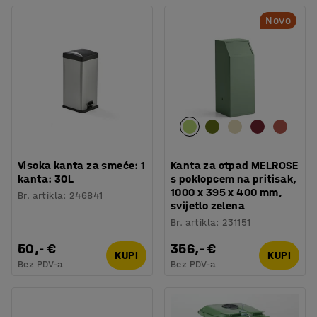
Novo
Visoka kanta za smeće: 1
Kanta za otpad MELROSE
kanta: 30L
s poklopcem na pritisak,
1000 x 395 x 400 mm,
Br. artikla
:
246841
svijetlo zelena
Br. artikla
:
231151
50,- €
356,- €
KUPI
KUPI
Bez PDV-a
Bez PDV-a