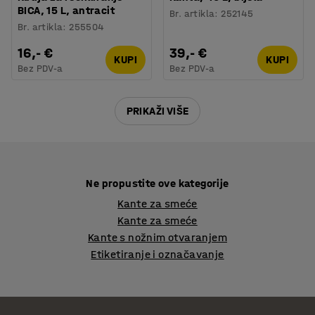
BICA, 15 L, antracit
Br. artikla
:
252145
Br. artikla
:
255504
16,- €
39,- €
KUPI
KUPI
Bez PDV-a
Bez PDV-a
PRIKAŽI VIŠE
Ne propustite ove kategorije
Kante za smeće
Kante za smeće
Kante s nožnim otvaranjem
Etiketiranje i označavanje