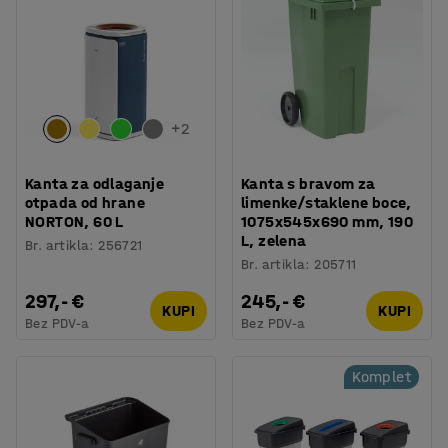
+
2
Kanta za odlaganje
Kanta s bravom za
otpada od hrane
limenke/staklene boce,
NORTON, 60 L
1075x545x690 mm, 190
L, zelena
Br. artikla
:
256721
Br. artikla
:
205711
297,- €
245,- €
KUPI
KUPI
Bez PDV-a
Bez PDV-a
Komplet