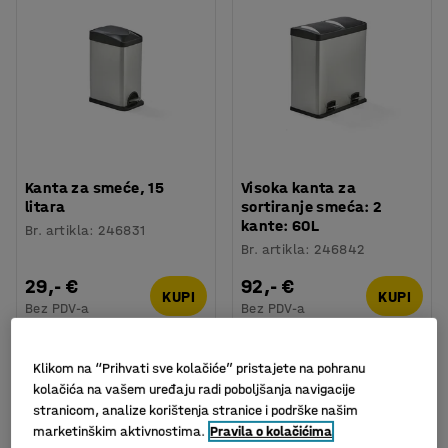
Kanta za smeće, 15
Visoka kanta za
litara
sortiranje smeća: 2
kante: 60L
Br. artikla
:
246831
Br. artikla
:
246842
29,- €
92,- €
KUPI
KUPI
Bez PDV-a
Bez PDV-a
Klikom na “Prihvati sve kolačiće” pristajete na pohranu
kolačića na vašem uređaju radi poboljšanja navigacije
stranicom, analize korištenja stranice i podrške našim
marketinškim aktivnostima.
Pravila o kolačićima