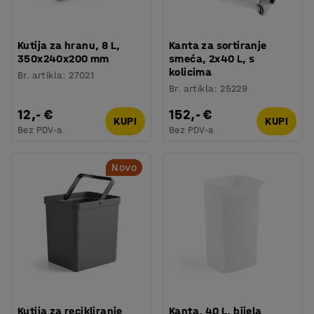
Kutija za hranu, 8 L,
Kanta za sortiranje
350x240x200 mm
smeća, 2x40 L, s
kolicima
Br. artikla
:
27021
Br. artikla
:
25229
12,- €
152,- €
KUPI
KUPI
Bez PDV-a
Bez PDV-a
Novo
Kutija za recikliranje
Kanta, 40 L, bijela