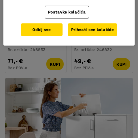
Postavke kolačića
Odbij sve
Prihvati sve kolačiće
Kanta za smeće, 45
Kanta za smeće, 30
litara
litara
Br. artikla
:
246833
Br. artikla
:
246832
71,- €
49,- €
KUPI
KUPI
Bez PDV-a
Bez PDV-a