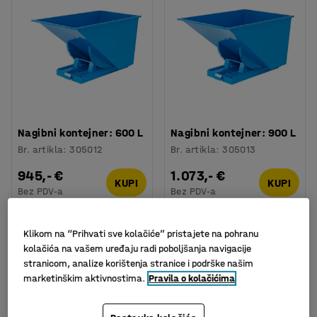
Nagibni kontejner: 600 L
Nagibni kontejner: 900 L
Br. artikla
:
305012
Br. artikla
:
305013
945,- €
1.073,- €
KUPI
KUPI
Bez PDV-a
Bez PDV-a
Klikom na “Prihvati sve kolačiće” pristajete na pohranu
kolačića na vašem uređaju radi poboljšanja navigacije
stranicom, analize korištenja stranice i podrške našim
marketinškim aktivnostima.
Pravila o kolačićima