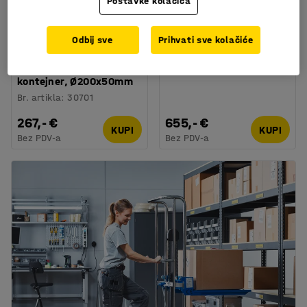
Postavke kolačića
Dostupno u nekoliko opcija
Odbij sve
Prihvati sve kolačiće
Set kotača od
Nagibni kontejner: 150 L
poliuretana, za
Br. artikla
:
305010
kontejner, Ø200x50mm
Br. artikla
:
30701
267,- €
655,- €
KUPI
KUPI
Bez PDV-a
Bez PDV-a