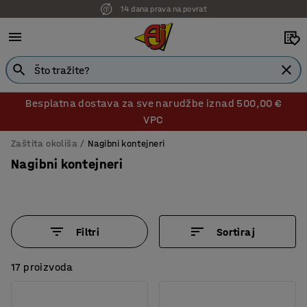
14 dana prava na povrat
Besplatna dostava za sve narudžbe iznad 500,00 €
VPC
Zaštita okoliša
Nagibni kontejneri
Nagibni kontejneri
Filtri
Sortiraj
17 proizvoda