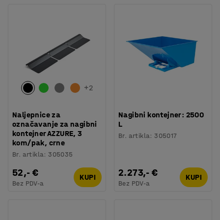
+
2
Naljepnice za
Nagibni kontejner: 2500
označavanje za nagibni
L
kontejner AZZURE, 3
Br. artikla
:
305017
kom/pak, crne
Br. artikla
:
305035
52,- €
2.273,- €
KUPI
KUPI
Bez PDV-a
Bez PDV-a