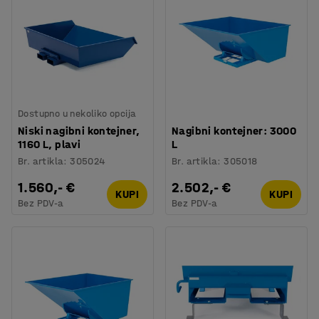
Dostupno u nekoliko opcija
Niski nagibni kontejner,
Nagibni kontejner: 3000
1160 L, plavi
L
Br. artikla
:
305024
Br. artikla
:
305018
1.560,- €
2.502,- €
KUPI
KUPI
Bez PDV-a
Bez PDV-a