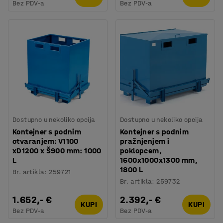
Bez PDV-a
Bez PDV-a
Dostupno u nekoliko opcija
Dostupno u nekoliko opcija
Kontejner s podnim
Kontejner s podnim
otvaranjem: V1100
pražnjenjem i
xD1200 x Š900 mm: 1000
poklopcem,
L
1600x1000x1300 mm,
1800 L
Br. artikla
:
259721
Br. artikla
:
259732
1.652,- €
2.392,- €
KUPI
KUPI
Bez PDV-a
Bez PDV-a