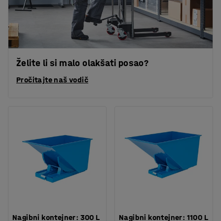
Želite li si malo olakšati posao?
Pročitajte naš vodič
Nagibni kontejner: 300 L
Nagibni kontejner: 1100 L