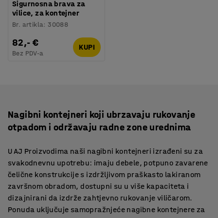
Sigurnosna brava za
vilice, za kontejner
Br. artikla
:
30088
82,- €
KUPI
Bez PDV-a
Nagibni kontejneri koji ubrzavaju rukovanje
otpadom i održavaju radne zone urednima
U AJ Proizvodima naši nagibni kontejneri izrađeni su za
svakodnevnu upotrebu: imaju debele, potpuno zavarene
čelične konstrukcije s izdržljivom praškasto lakiranom
završnom obradom, dostupni su u više kapaciteta i
dizajnirani da izdrže zahtjevno rukovanje viličarom.
Ponuda uključuje samopražnjeće nagibne kontejnere za