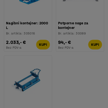
Nagibni kontejner: 2000
Potporne noge za
L
kontejner
Br. artikla
:
305016
Br. artikla
:
30089
2.033,- €
94,- €
KUPI
KUPI
Bez PDV-a
Bez PDV-a