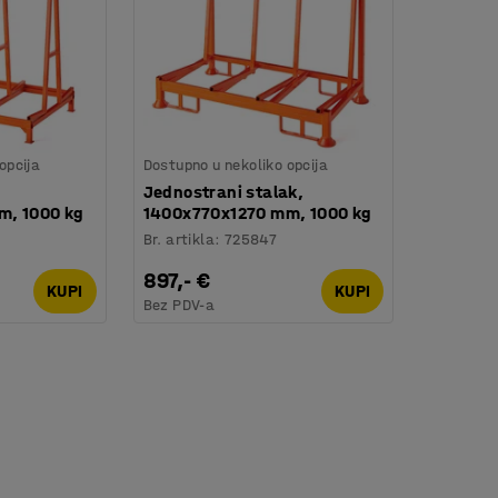
opcija
Dostupno u nekoliko opcija
Jednostrani stalak,
m, 1000 kg
1400x770x1270 mm, 1000 kg
Br. artikla
:
725847
897,- €
KUPI
KUPI
Bez PDV-a