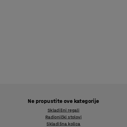
Ne propustite ove kategorije
Skladišni regali
Radionički stolovi
Skladišna kolica