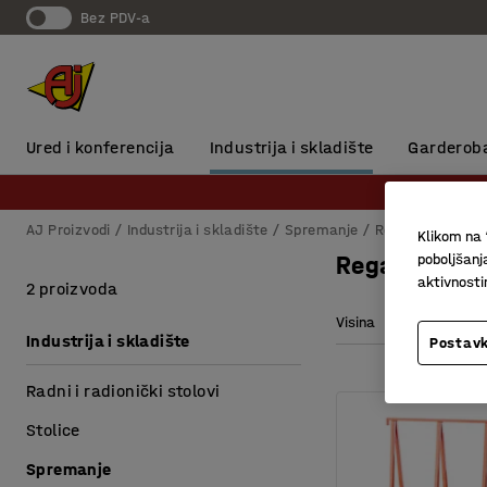
Bez PDV-a
Ured i konferencija
Industrija i skladište
Garderob
AJ Proizvodi
Industrija i skladište
Spremanje
Regali za mater
Klikom na 
poboljšanj
Regali za pl
aktivnost
2 proizvoda
Visina
Širina
Industrija i skladište
Postavk
Radni i radionički stolovi
Stolice
Spremanje