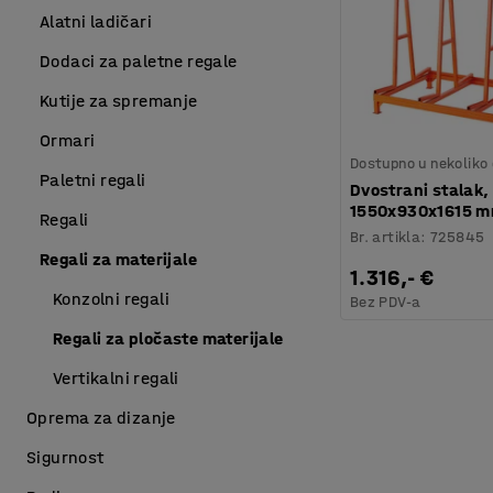
Alatni ladičari
Dodaci za paletne regale
Kutije za spremanje
Ormari
Dostupno u nekoliko 
Paletni regali
Dvostrani stalak,
1550x930x1615 m
Regali
Br. artikla
:
725845
Regali za materijale
1.316,- €
Konzolni regali
Bez PDV-a
Regali za pločaste materijale
Vertikalni regali
Oprema za dizanje
Sigurnost