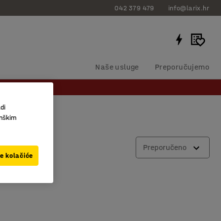
042 379 479
info@larix.hr
Naše usluge
Preporučujemo
di
inškim
Preporučeno
ve kolačiće