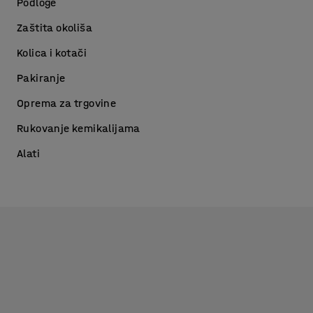
Podloge
Zaštita okoliša
Kolica i kotači
Pakiranje
Oprema za trgovine
Rukovanje kemikalijama
Alati