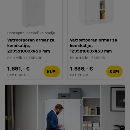
Dostupno u nekoliko opcija
Vatrootporan ormar za
Vatrootporan ormar za
kemikalije,
kemikalije,
2095x1000x450 mm
1295x1000x450 mm
Br. artikla
:
755200
Br. artikla
:
755203
1.891,- €
1.636,- €
KUPI
KUPI
Bez PDV-a
Bez PDV-a