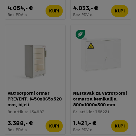
4.054,- €
4.033,- €
KUPI
KUPI
Bez PDV-a
Bez PDV-a
Vatrootporni ormar
Nastavak za vatrotporni
PREVENT, 1450x865x520
ormar za kemikalije,
mm, bijeli
800x1000x300 mm
Br. artikla
:
134687
Br. artikla
:
755231
3.388,- €
1.421,- €
KUPI
KUPI
Bez PDV-a
Bez PDV-a