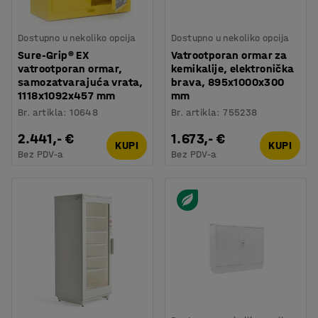
Dostupno u nekoliko opcija
Dostupno u nekoliko opcija
Sure-Grip® EX
Vatrootporan ormar za
vatrootporan ormar,
kemikalije, elektronička
samozatvarajuća vrata,
brava, 895x1000x300
1118x1092x457 mm
mm
Br. artikla
:
10648
Br. artikla
:
755238
2.441,- €
1.673,- €
KUPI
KUPI
Bez PDV-a
Bez PDV-a