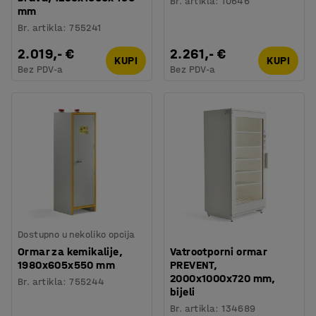
Br. artikla
:
10646
mm
Br. artikla
:
755241
2.019,- €
2.261,- €
KUPI
KUPI
Bez PDV-a
Bez PDV-a
Dostupno u nekoliko opcija
Ormar za kemikalije,
Vatrootporni ormar
1980x605x550 mm
PREVENT,
2000x1000x720 mm,
Br. artikla
:
755244
bijeli
Br. artikla
:
134689