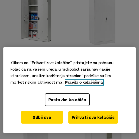
Dostupno u nekoliko opcija
Ormar za kemikalije
Vatrootporan ormar za
Klikom na “Prihvati sve kolačiće” pristajete na pohranu
kemikalije, elektronička
Br. artikla
:
26640
kolačića na vašem uređaju radi poboljšanja navigacije
brava, 2095x1000x450
mm
stranicom, analize korištenja stranice i podrške našim
marketinškim aktivnostima.
Pravila o kolačićima
Br. artikla
:
755236
735,- €
2.326,- €
KUPI
KUPI
Postavke kolačića
Bez PDV-a
Bez PDV-a
Odbij sve
Prihvati sve kolačiće