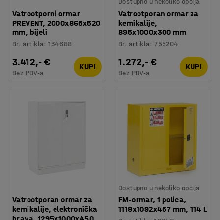
Dostupno u nekoliko opcija
Vatrootporni ormar
Vatrootporan ormar za
PREVENT, 2000x865x520
kemikalije,
mm, bijeli
895x1000x300 mm
Br. artikla
:
134688
Br. artikla
:
755204
3.412,- €
1.272,- €
KUPI
KUPI
Bez PDV-a
Bez PDV-a
Dostupno u nekoliko opcija
Vatrootporan ormar za
FM-ormar, 1 polica,
kemikalije, elektronička
1118x1092x457 mm, 114 L
brava, 1295x1000x450