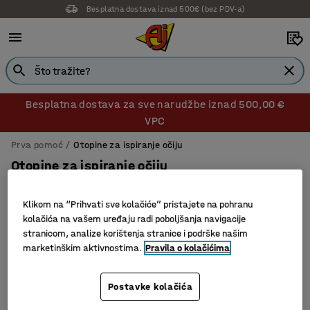
Besplatna dostava iznad 500€ (bez PDV-a)
Besplatna dostava za sve narudžbe iznad 500,00 €
VPC
Prva pomoć
Otopine za ispiranje očiju
Otopine za ispiranje očiju
Klikom na “Prihvati sve kolačiće” pristajete na pohranu
kolačića na vašem uređaju radi poboljšanja navigacije
Filtri
Sortiraj
stranicom, analize korištenja stranice i podrške našim
marketinškim aktivnostima.
Pravila o kolačićima
3 proizvoda
Postavke kolačića