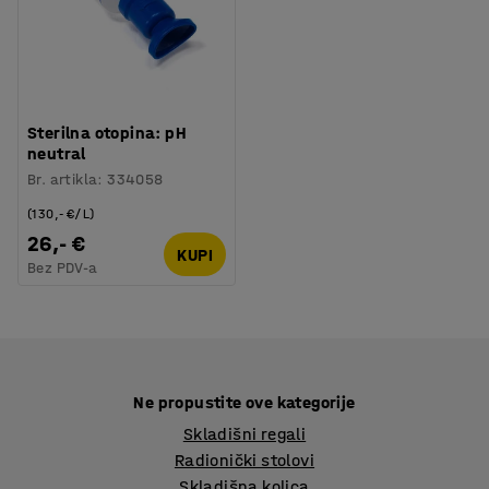
Sterilna otopina: pH
neutral
Br. artikla
:
334058
(130,- €/L)
26,- €
KUPI
Bez PDV-a
Ne propustite ove kategorije
Skladišni regali
Radionički stolovi
Skladišna kolica