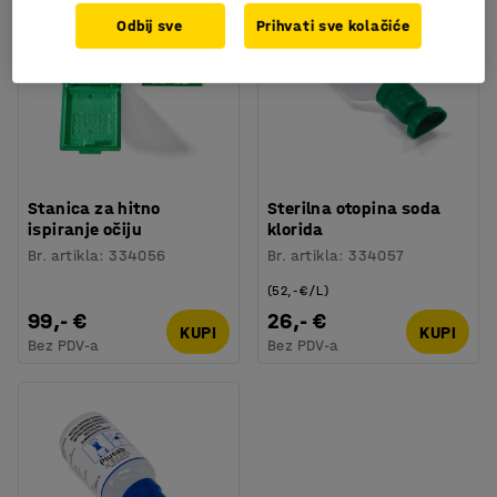
Odbij sve
Prihvati sve kolačiće
Stanica za hitno
Sterilna otopina soda
ispiranje očiju
klorida
Br. artikla
:
334056
Br. artikla
:
334057
(52,- €/L)
99,- €
26,- €
KUPI
KUPI
Bez PDV-a
Bez PDV-a