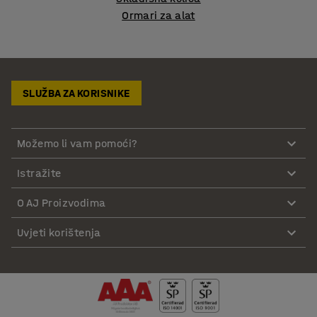
Ormari za alat
SLUŽBA ZA KORISNIKE
Možemo li vam pomoći?
Istražite
O AJ Proizvodima
Uvjeti korištenja