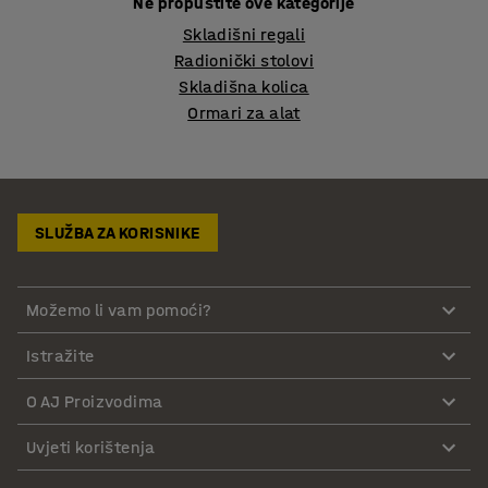
Ne propustite ove kategorije
Skladišni regali
Radionički stolovi
Skladišna kolica
Ormari za alat
SLUŽBA ZA KORISNIKE
Možemo li vam pomoći?
Istražite
O AJ Proizvodima
Uvjeti korištenja