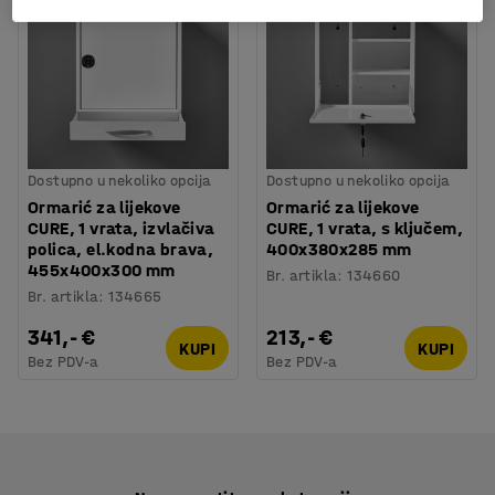
Dostupno u nekoliko opcija
Dostupno u nekoliko opcija
Ormarić za lijekove
Ormarić za lijekove
CURE, 1 vrata, izvlačiva
CURE, 1 vrata, s ključem,
polica, el.kodna brava,
400x380x285 mm
455x400x300 mm
Br. artikla
:
134660
Br. artikla
:
134665
341,- €
213,- €
KUPI
KUPI
Bez PDV-a
Bez PDV-a