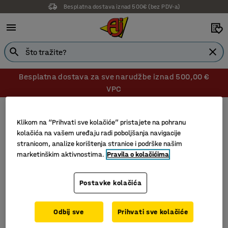
Besplatna dostava iznad 500€ (bez PDV-a)
Besplatna dostava za sve narudžbe iznad 500,00 €
VPC
Prva pomoć
Medicinski ormarići
Medicinski ormarići
Klikom na “Prihvati sve kolačiće” pristajete na pohranu
kolačića na vašem uređaju radi poboljšanja navigacije
stranicom, analize korištenja stranice i podrške našim
marketinškim aktivnostima.
Pravila o kolačićima
Filtri
Sortiraj
Postavke kolačića
2 proizvoda
Odbij sve
Prihvati sve kolačiće