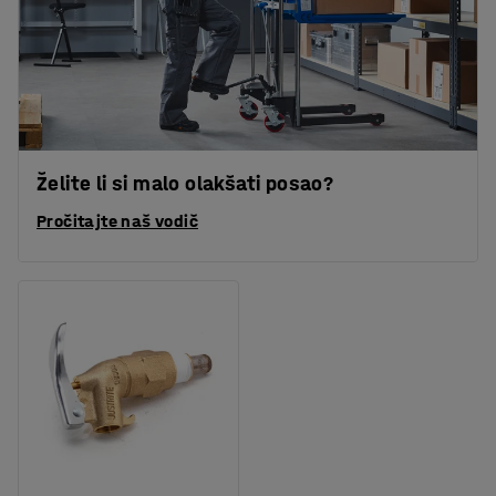
Želite li si malo olakšati posao?
Pročitajte naš vodič