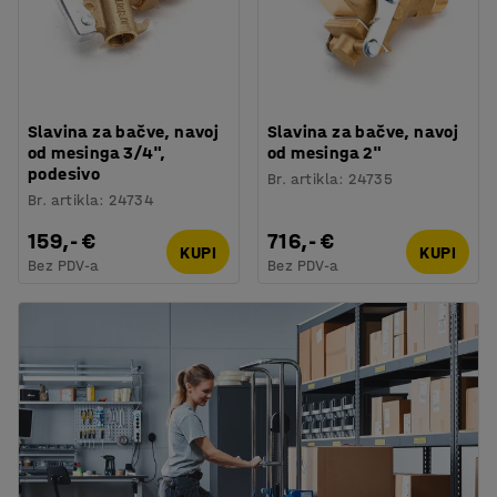
Slavina za bačve, navoj
Slavina za bačve, navoj
od mesinga 3/4",
od mesinga 2"
podesivo
Br. artikla
:
24735
Br. artikla
:
24734
159,- €
716,- €
KUPI
KUPI
Bez PDV-a
Bez PDV-a