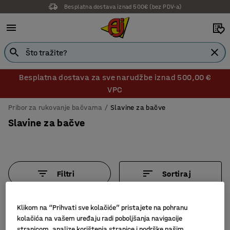
Besplatna dostava iznad 500€ (bez PDV-a)
Besplatna dostava za sve narudžbe iznad 500,00 €
VPC
Pribor za rukovanje bačvama
Slavine za bačve
Slavine za bačve
Filtri
Sortiraj
5 proizvoda
Klikom na “Prihvati sve kolačiće” pristajete na pohranu
kolačića na vašem uređaju radi poboljšanja navigacije
stranicom, analize korištenja stranice i podrške našim