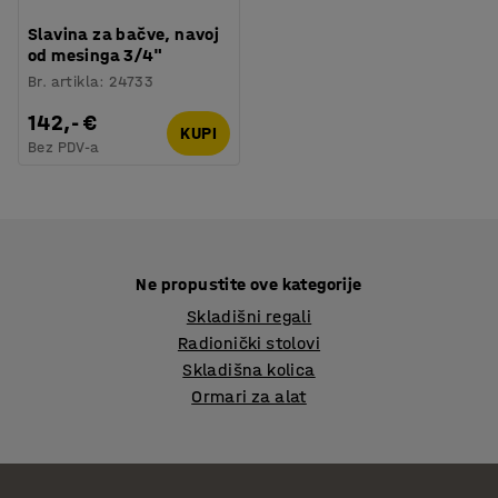
Slavina za bačve, navoj
od mesinga 3/4"
Br. artikla
:
24733
142,- €
KUPI
Bez PDV-a
Ne propustite ove kategorije
Skladišni regali
Radionički stolovi
Skladišna kolica
Ormari za alat