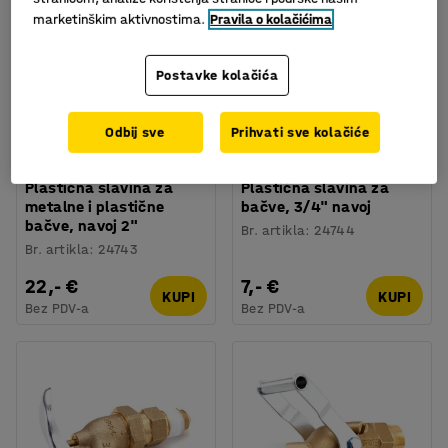
marketinškim aktivnostima.
Pravila o kolačićima
Postavke kolačića
Odbij sve
Prihvati sve kolačiće
Plastična slavina za
Plastična slavina za
metalne i plastične
bačve, 3/4" navoj
bačve, navoj 2"
Br. artikla
:
24744
Br. artikla
:
24743
22,- €
7,- €
KUPI
KUPI
Bez PDV-a
Bez PDV-a