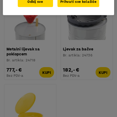
Odbij sve
Prihvati sve kolačiće
Metalni lijevak sa
Ljevak za bačve
poklopcem
Br. artikla
:
24736
Br. artikla
:
24718
777,- €
182,- €
KUPI
KUPI
Bez PDV-a
Bez PDV-a