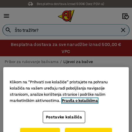
Besplatna dostava iznad 500€ (bez PDV-a)
Besplatna dostava za sve narudžbe iznad 500,00 €
VPC
Pribor za rukovanje bačvama
Lijevci za bačve
Lijevci za bačve
Klikom na “Prihvati sve kolačiće” pristajete na pohranu
kolačića na vašem uređaju radi poboljšanja navigacije
stranicom, analize korištenja stranice i podrške našim
Filtri
Sortiraj
marketinškim aktivnostima.
Pravila o kolačićima
3 proizvoda
Postavke kolačića