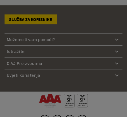
SLUŽBA ZA KORISNIKE
Možemo li vam pomoći?
Istražite
O AJ Proizvodima
Uvjeti korištenja