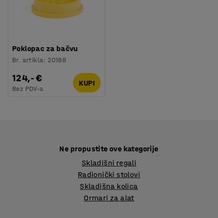
Poklopac za bačvu
Br. artikla
:
20188
124,- €
KUPI
Bez PDV-a
Ne propustite ove kategorije
Skladišni regali
Radionički stolovi
Skladišna kolica
Ormari za alat