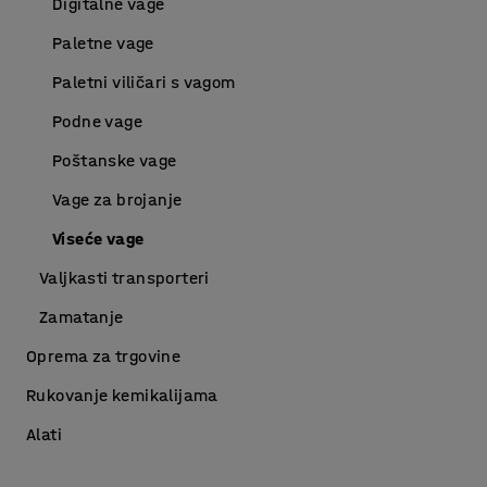
Digitalne vage
Paletne vage
Paletni viličari s vagom
Podne vage
Poštanske vage
Vage za brojanje
Viseće vage
Valjkasti transporteri
Zamatanje
Oprema za trgovine
Rukovanje kemikalijama
Alati