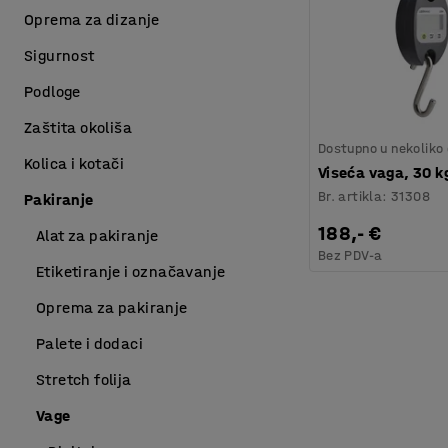
Oprema za dizanje
Sigurnost
Podloge
Zaštita okoliša
Dostupno u nekoliko 
Kolica i kotači
Viseća vaga, 30 k
Br. artikla
:
31308
Pakiranje
188,- €
Alat za pakiranje
Bez PDV-a
Etiketiranje i označavanje
Oprema za pakiranje
Palete i dodaci
Stretch folija
Vage