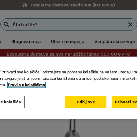
Besplatna dostava iznad 500€ (bez PDV-a)
a
Blagovaonica
Ulaz i recepcija
Vanjsko okruženje
Besplatna dostava za sve narudžbe iznad 500,00 € VPC
ge
“Prihvati sve kolačiće” pristajete na pohranu kolačića na vašem uređaju ra
a navigacije stranicom, analize korištenja stranice i podrške našim market
ima.
Pravila o kolačićima
itet vage
e kolačića
Odbij sve
Prihvati s