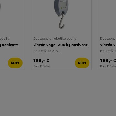
opcija
Dostupno u nekoliko opcija
Dostupno 
g nosivost
Viseća vaga, 300 kg nosivost
Viseća v
Br. artikla
:
31311
Br. artikl
189,- €
166,- 
KUPI
KUPI
Bez PDV-a
Bez PDV-