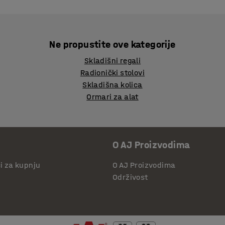
Ne propustite ove kategorije
Skladišni regali
Radionički stolovi
Skladišna kolica
Ormari za alat
O AJ Proizvodima
či za kupnju
O AJ Proizvodima
Održivost