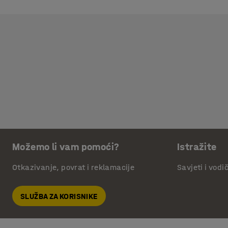
Možemo li vam pomoći?
Istražite
Otkazivanje, povrat i reklamacije
Savjeti i vodi
SLUŽBA ZA KORISNIKE