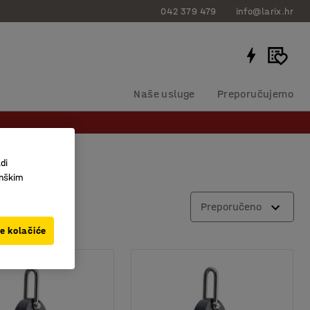
042 379 479
info@larix.hr
Naše usluge
Preporučujemo
di
inškim
Preporučeno
ve kolačiće