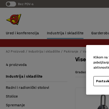
Bez PDV-a
Ured i konferencija
Industrija i skladište
Garderob
AJ Proizvodi
Industrija i skladište
Pakiranje
Vage
Viseće va
Klikom na 
Viseće vage
poboljšanj
4 proizvoda
aktivnost
Gradacija
Kapac
Industrija i skladište
Postavk
Radni i radionički stolovi
Stolice
Spremanje