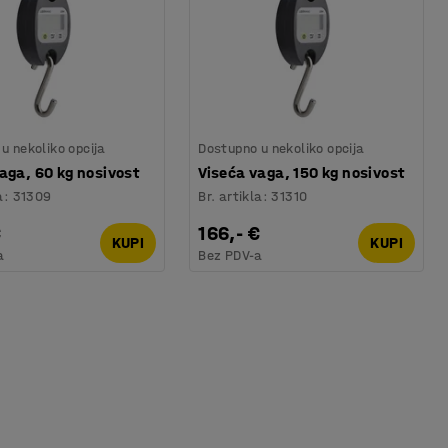
u nekoliko opcija
Dostupno u nekoliko opcija
aga, 60 kg nosivost
Viseća vaga, 150 kg nosivost
a
:
31309
Br. artikla
:
31310
€
166,- €
KUPI
KUPI
a
Bez PDV-a