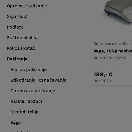
Oprema za dizanje
Sigurnost
Podloge
Zaštita okoliša
Dostupno u nekoliko 
Kolica i kotači
Vaga, 10 kg nosiv
Br. artikla
:
31307
Pakiranje
Alat za pakiranje
188,- €
Etiketiranje i označavanje
Bez PDV-a
Oprema za pakiranje
Palete i dodaci
Stretch folija
Vage