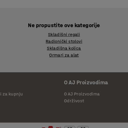
Ne propustite ove kategorije
Skladišni regali
Radionički stolovi
Skladišna kolica
Ormari za alat
O AJ Proizvodima
či za kupnju
O AJ Proizvodima
Održivost