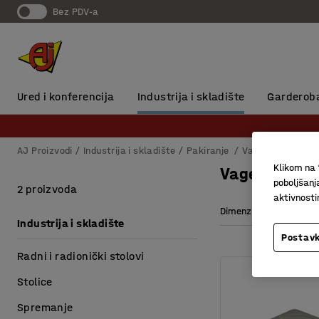
Bez PDV-a
Ured i konferencija
Industrija i skladište
Garderob
AJ Proizvodi
Industrija i skladište
Pakiranje
Vage
Vage za b
Klikom na 
Vage za broj
poboljšanj
2 proizvoda
aktivnost
Dimenzije platforme
Industrija i skladište
Postavk
Radni i radionički stolovi
Stolice
Spremanje