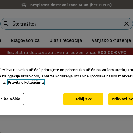
Besplatna dostava iznad 500€ (bez PDV-a)
a
Blagovaonica
Ulaz i recepcija
Vanjsko okruženje
Besplatna dostava za sve narudžbe iznad 500,00 € VPC
rojanje
“Prihvati sve kolačiće” pristajete na pohranu kolačića na vašem uređaju ra
anje
a navigacije stranicom, analize korištenja stranice i podrške našim market
ima.
Pravila o kolačićima
Gradacija
Kapacitet vage
e kolačića
Odbij sve
Prihvati s