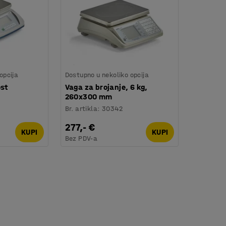
opcija
Dostupno u nekoliko opcija
ost
Vaga za brojanje, 6 kg,
260x300 mm
Br. artikla
:
30342
277,- €
KUPI
KUPI
Bez PDV-a