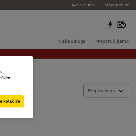
042 379 479
info@larix.hr
Naše usluge
Preporučujemo
di
inškim
Preporučeno
ve kolačiće