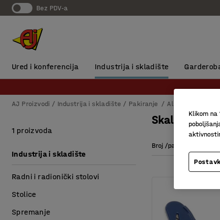
Bez PDV-a
Ured i konferencija
Industrija i skladište
Garderob
AJ Proizvodi
Industrija i skladište
Pakiranje
Alat za pakiranj
Klikom na 
Skalpeli
poboljšanj
1 proizvoda
aktivnost
Broj /pakiranje
Industrija i skladište
Postavk
Radni i radionički stolovi
Stolice
Spremanje