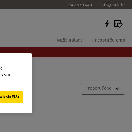
042 379 479
info@larix.hr
Naše usluge
Preporučujemo
di
inškim
Preporučeno
ve kolačiće