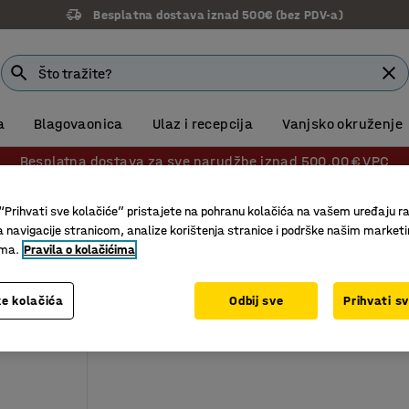
Besplatna dostava iznad 500€ (bez PDV-a)
a
Blagovaonica
Ulaz i recepcija
Vanjsko okruženje
Besplatna dostava za sve narudžbe iznad 500,00 € VPC
e
Skalpeli
“Prihvati sve kolačiće” pristajete na pohranu kolačića na vašem uređaju ra
a navigacije stranicom, analize korištenja stranice i podrške našim market
ima.
Pravila o kolačićima
e kolačića
Odbij sve
Prihvati s