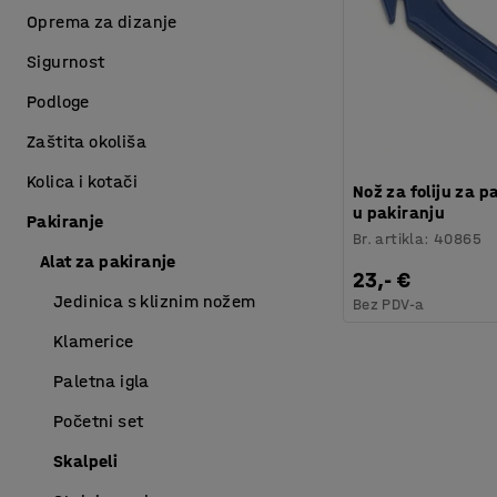
Oprema za dizanje
Sigurnost
Podloge
Zaštita okoliša
Kolica i kotači
Nož za foliju za p
u pakiranju
Pakiranje
Br. artikla
:
40865
Alat za pakiranje
23,- €
Jedinica s kliznim nožem
Bez PDV-a
Klamerice
Paletna igla
Početni set
Skalpeli