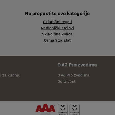
Ne propustite ove kategorije
Skladišni regali
Radionički stolovi
Skladišna kolica
Ormari za alat
O AJ Proizvodima
či za kupnju
O AJ Proizvodima
Održivost