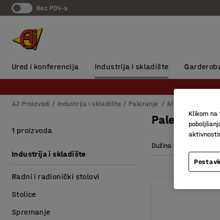
Bez PDV-a
Ured i konferencija
Industrija i skladište
Garderob
AJ Proizvodi
Industrija i skladište
Pakiranje
Alat za pakiranj
Klikom na 
Paletna igla
poboljšanj
1 proizvoda
aktivnost
Dužina
Industrija i skladište
Postavk
Radni i radionički stolovi
Stolice
Spremanje