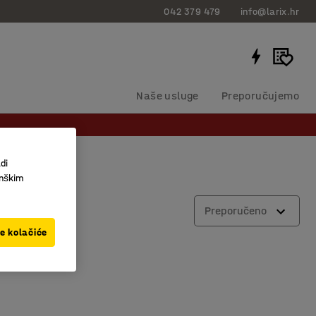
042 379 479
info@larix.hr
Naše usluge
Preporučujemo
di
inškim
Preporučeno
ve kolačiće