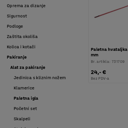
Oprema za dizanje
Sigurnost
Podloge
Zaštita okoliša
Kolica i kotači
Paletna hvataljka
mm
Pakiranje
Br. artikla
:
731709
Alat za pakiranje
24,- €
Jedinica s kliznim nožem
Bez PDV-a
Klamerice
Paletna igla
Početni set
Skalpeli