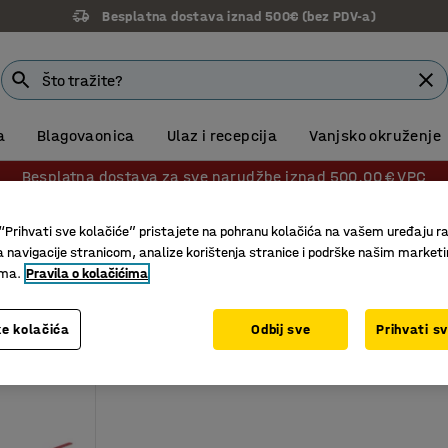
Besplatna dostava iznad 500€ (bez PDV-a)
a
Blagovaonica
Ulaz i recepcija
Vanjsko okruženje
Besplatna dostava za sve narudžbe iznad 500,00 € VPC
e
Paletna igla
“Prihvati sve kolačiće” pristajete na pohranu kolačića na vašem uređaju ra
a navigacije stranicom, analize korištenja stranice i podrške našim market
ima.
Pravila o kolačićima
e kolačića
Odbij sve
Prihvati s