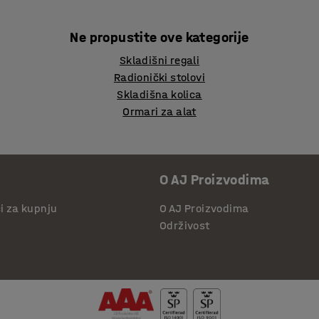
Ne propustite ove kategorije
Skladišni regali
Radionički stolovi
Skladišna kolica
Ormari za alat
O AJ Proizvodima
či za kupnju
O AJ Proizvodima
Održivost