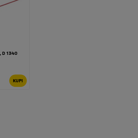
, D 1340
KUPI