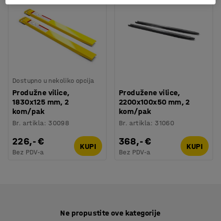
Dostupno u nekoliko opcija
Produžne vilice,
Produžene vilice,
1830x125 mm, 2
2200x100x50 mm, 2
kom/pak
kom/pak
Br. artikla
:
30098
Br. artikla
:
31060
226,- €
368,- €
KUPI
KUPI
Bez PDV-a
Bez PDV-a
Ne propustite ove kategorije