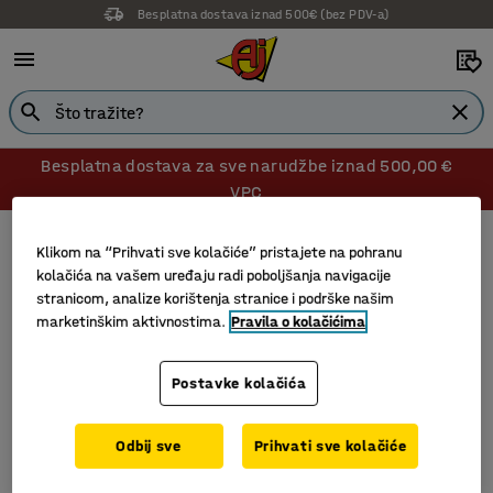
Besplatna dostava iznad 500€ (bez PDV-a)
Besplatna dostava za sve narudžbe iznad 500,00 €
VPC
Dodatna oprema za viličare
Produžeci vilica
Klikom na “Prihvati sve kolačiće” pristajete na pohranu
Produžeci vilica
kolačića na vašem uređaju radi poboljšanja navigacije
stranicom, analize korištenja stranice i podrške našim
marketinškim aktivnostima.
Pravila o kolačićima
Filtri
Sortiraj
Postavke kolačića
2 proizvoda
Odbij sve
Prihvati sve kolačiće