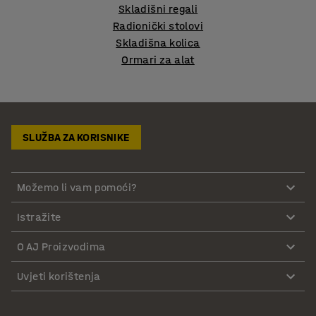
Skladišni regali
Radionički stolovi
Skladišna kolica
Ormari za alat
SLUŽBA ZA KORISNIKE
Možemo li vam pomoći?
Istražite
O AJ Proizvodima
Uvjeti korištenja