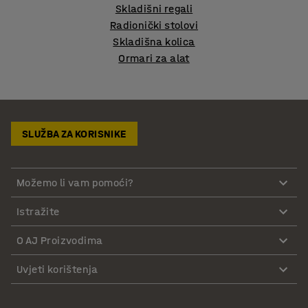
Skladišni regali
Radionički stolovi
Skladišna kolica
Ormari za alat
SLUŽBA ZA KORISNIKE
Možemo li vam pomoći?
Istražite
O AJ Proizvodima
Uvjeti korištenja