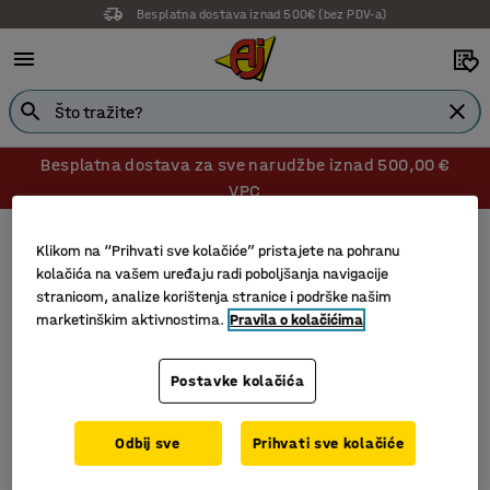
Besplatna dostava iznad 500€ (bez PDV-a)
Besplatna dostava za sve narudžbe iznad 500,00 €
VPC
Alati za podizanje
Kuke
Klikom na “Prihvati sve kolačiće” pristajete na pohranu
Kuke
kolačića na vašem uređaju radi poboljšanja navigacije
stranicom, analize korištenja stranice i podrške našim
marketinškim aktivnostima.
Pravila o kolačićima
Filtri
Sortiraj
Postavke kolačića
2 proizvoda
Odbij sve
Prihvati sve kolačiće