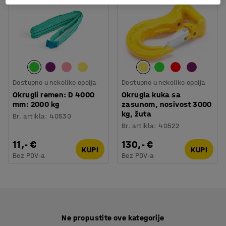
Dostupno u nekoliko opcija
Dostupno u nekoliko opcija
Okrugli remen: D 4000
Okrugla kuka sa
mm: 2000 kg
zasunom, nosivost 3000
kg, žuta
Br. artikla
:
40530
Br. artikla
:
40522
11,- €
130,- €
KUPI
KUPI
Bez PDV-a
Bez PDV-a
Ne propustite ove kategorije