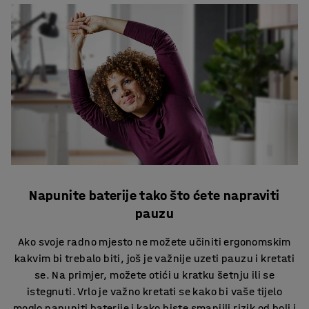
Napunite baterije tako što ćete napraviti
pauzu
Ako svoje radno mjesto ne možete učiniti ergonomskim
kakvim bi trebalo biti, još je važnije uzeti pauzu i kretati
se. Na primjer, možete otići u kratku šetnju ili se
istegnuti. Vrlo je važno kretati se kako bi vaše tijelo
moglo napuniti baterije i kako biste smanjili rizik od boli i