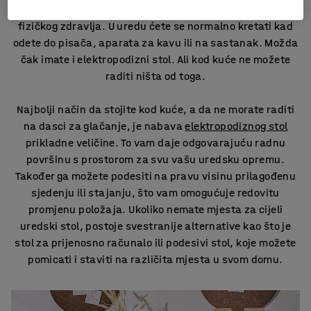
Ali važno je mijenjati svoj radni položaj radi vašeg
fizičkog zdravlja. U uredu ćete se normalno kretati kad
odete do pisača, aparata za kavu ili na sastanak. Možda
čak imate i elektropodizni stol. Ali kod kuće ne možete
raditi ništa od toga.
Najbolji način da stojite kod kuće, a da ne morate raditi
na dasci za glačanje, je nabava
elektropodiznog stol
prikladne veličine. To vam daje odgovarajuću radnu
površinu s prostorom za svu vašu uredsku opremu.
Također ga možete podesiti na pravu visinu prilagođenu
sjedenju ili stajanju, što vam omogućuje redovitu
promjenu položaja. Ukoliko nemate mjesta za cijeli
uredski stol, postoje svestranije alternative kao što je
stol za prijenosno računalo ili podesivi stol, koje možete
pomicati i staviti na različita mjesta u svom domu.