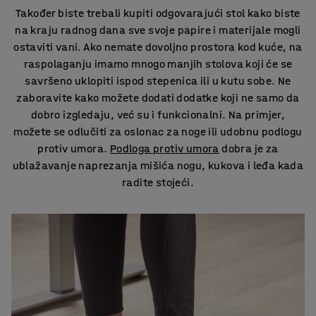
Također biste trebali kupiti odgovarajući stol kako biste
na kraju radnog dana sve svoje papire i materijale mogli
ostaviti vani. Ako nemate dovoljno prostora kod kuće, na
raspolaganju imamo mnogo manjih stolova koji će se
savršeno uklopiti ispod stepenica ili u kutu sobe. Ne
zaboravite kako možete dodati dodatke koji ne samo da
dobro izgledaju, već su i funkcionalni. Na primjer,
možete se odlučiti za oslonac za noge ili udobnu podlogu
protiv umora.
Podloga protiv umora
dobra je za
ublažavanje naprezanja mišića nogu, kukova i leđa kada
radite stojeći.