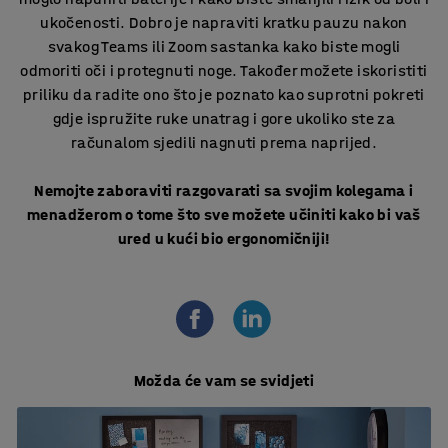
ukočenosti. Dobro je napraviti kratku pauzu nakon
svakog Teams ili Zoom sastanka kako biste mogli
odmoriti oči i protegnuti noge. Također možete iskoristiti
priliku da radite ono što je poznato kao suprotni pokreti
gdje ispružite ruke unatrag i gore ukoliko ste za
računalom sjedili nagnuti prema naprijed.
Nemojte zaboraviti razgovarati sa svojim kolegama i
menadžerom o tome što sve možete učiniti kako bi vaš
ured u kući bio ergonomičniji!
Možda će vam se svidjeti