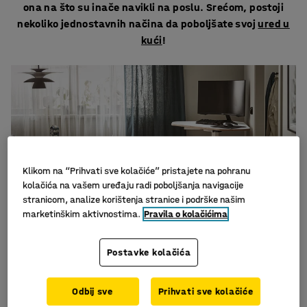
ona na što su inače navikli na poslu. Srećom, postoji
nekoliko jednostavnih načina da poboljšate svoj
ured u
kući
!
Klikom na “Prihvati sve kolačiće” pristajete na pohranu
kolačića na vašem uređaju radi poboljšanja navigacije
stranicom, analize korištenja stranice i podrške našim
marketinškim aktivnostima.
Pravila o kolačićima
Postavke kolačića
Raznolikost je ključna
Kada radite kod kuće vrlo lako je zaboraviti protegnuti
Odbij sve
Prihvati sve kolačiće
noge i kretati se. Možda ćete na kraju samo dugo sjediti.