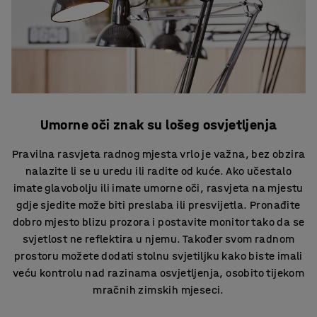
Umorne oči znak su lošeg osvjetljenja
Pravilna rasvjeta radnog mjesta vrlo je važna, bez obzira
nalazite li se u uredu ili radite od kuće. Ako učestalo
imate glavobolju ili imate umorne oči, rasvjeta na mjestu
gdje sjedite može biti preslaba ili presvijetla. Pronađite
dobro mjesto blizu prozora i postavite monitor tako da se
svjetlost ne reflektira u njemu. Također svom radnom
prostoru možete dodati stolnu svjetiljku kako biste imali
veću kontrolu nad razinama osvjetljenja, osobito tijekom
mračnih zimskih mjeseci.