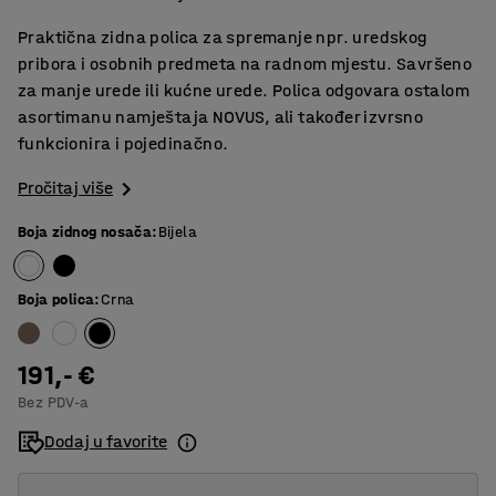
Praktična zidna polica za spremanje npr. uredskog
pribora i osobnih predmeta na radnom mjestu. Savršeno
za manje urede ili kućne urede. Polica odgovara ostalom
asortimanu namještaja NOVUS, ali također izvrsno
funkcionira i pojedinačno.
Pročitaj više
Boja zidnog nosača
:
Bijela
Boja polica
:
Crna
191,- €
Bez PDV-a
Dodaj u favorite