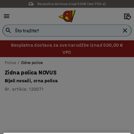
Besplatna dostava iznad 500€ (bez PDV-a)
Besplatna dostava za sve narudžbe iznad 500,00 €
VPC
Police
Zidne police
Zidna polica NOVUS
Bijeli nosači, crna polica
Br. artikla
:
120071