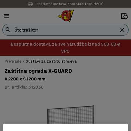
Besplatna dostava iznad 500€ (bez PDV-a)
Besplatna dostava za sve narudžbe iznad 500,00 €
VPC
Pregrade
Sustavi za zaštitu strojeva
Zaštitna ograda X-GUARD
V 2200 x Š 1200 mm
Br. artikla
:
312036