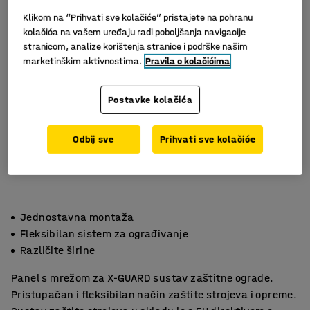
Klikom na “Prihvati sve kolačiće” pristajete na pohranu
kolačića na vašem uređaju radi poboljšanja navigacije
stranicom, analize korištenja stranice i podrške našim
marketinškim aktivnostima.
Pravila o kolačićima
Postavke kolačića
Odbij sve
Prihvati sve kolačiće
Jednostavna montaža
Fleksibilan sistem za ograđivanje
Različite širine
Panel s mrežom za X-GUARD sustav zaštitne ograde.
Pristupačan i fleksibilan način zaštite strojeva i opreme.