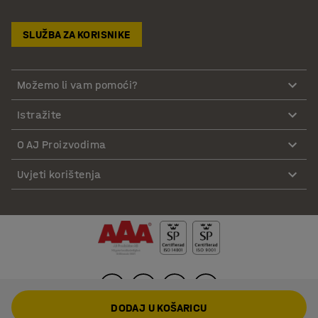
SLUŽBA ZA KORISNIKE
Možemo li vam pomoći?
Istražite
O AJ Proizvodima
Uvjeti korištenja
DODAJ U KOŠARICU