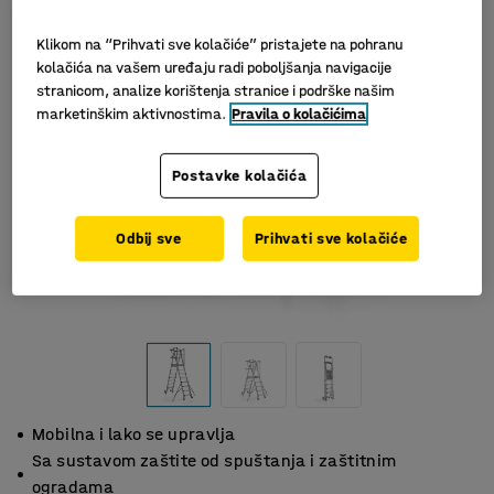
Klikom na “Prihvati sve kolačiće” pristajete na pohranu
kolačića na vašem uređaju radi poboljšanja navigacije
stranicom, analize korištenja stranice i podrške našim
marketinškim aktivnostima.
Pravila o kolačićima
Postavke kolačića
Odbij sve
Prihvati sve kolačiće
Mobilna i lako se upravlja
Sa sustavom zaštite od spuštanja i zaštitnim
ogradama