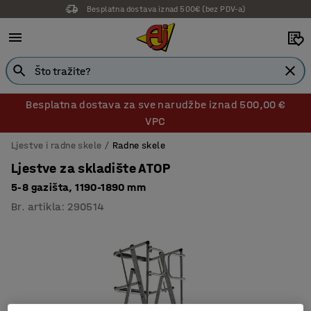
Besplatna dostava iznad 500€ (bez PDV-a)
Besplatna dostava za sve narudžbe iznad 500,00 €
VPC
Ljestve i radne skele
Radne skele
Ljestve za skladište ATOP
5-8 gazišta, 1190-1890 mm
Br. artikla
:
290514