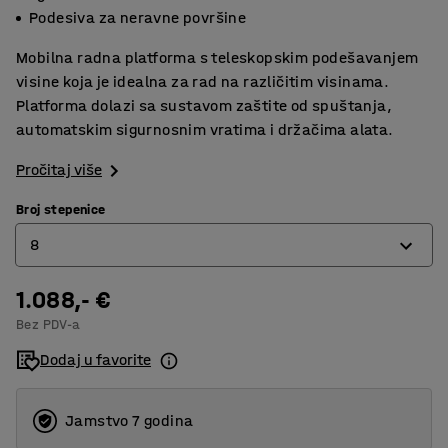
Podesiva za neravne površine
Mobilna radna platforma s teleskopskim podešavanjem
visine koja je idealna za rad na različitim visinama.
Platforma dolazi sa sustavom zaštite od spuštanja,
automatskim sigurnosnim vratima i držačima alata.
Pročitaj više
Broj stepenice
8
1.088,- €
4
Bez PDV-a
6
Dodaj u favorite
8
Jamstvo 7 godina