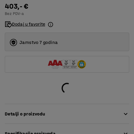
403,- €
1030
Bez PDV-a
1630
Dodaj u favorite
Jamstvo 7 godina
Detalji o proizvodu
Kako bi se izbjegli rizici i ozljede osoba, strojeve treba
Specifikacije proizvoda