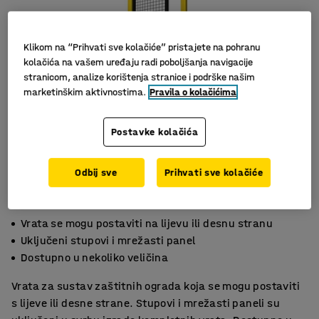
Klikom na “Prihvati sve kolačiće” pristajete na pohranu
kolačića na vašem uređaju radi poboljšanja navigacije
stranicom, analize korištenja stranice i podrške našim
marketinškim aktivnostima.
Pravila o kolačićima
Postavke kolačića
Odbij sve
Prihvati sve kolačiće
Vrata se mogu postaviti na lijevu ili desnu stranu
Uključeni stupovi i mrežasti panel
Dostupno u nekoliko veličina
Vrata za sustav zaštitnih ograda koja se mogu postaviti
s lijeve ili desne strane. Stupovi i mrežasti paneli su