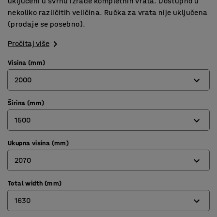
uključeni u svrhu izrade kompletnih vrata. Dostupno u
nekoliko različitih veličina. Ručka za vrata nije uključena
(prodaje se posebno).
Pročitaj više
Visina (mm)
2000
Širina (mm)
2000
1500
2300
Ukupna visina (mm)
900
2070
1500
Total width (mm)
2070
1630
2370