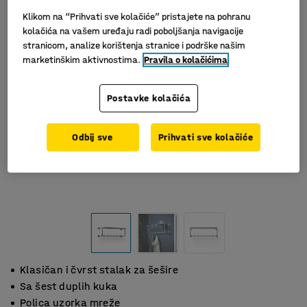
Klikom na “Prihvati sve kolačiće” pristajete na pohranu
kolačića na vašem uređaju radi poboljšanja navigacije
stranicom, analize korištenja stranice i podrške našim
marketinškim aktivnostima.
Pravila o kolačićima
Postavke kolačića
Odbij sve
Prihvati sve kolačiće
Klasičan i čvrst stalak za šešire
Sa šest duplih kuka
Polica uzorka mreže