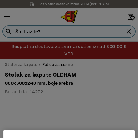
Besplatna dostava iznad 500€ (bez PDV-a)
Besplatna dostava za sve narudžbe iznad 500,00 €
VPC
Stalci za kapute
Police za šešire
Stalak za kapute OLDHAM
800x300x240 mm, boje srebra
Br. artikla
:
14272