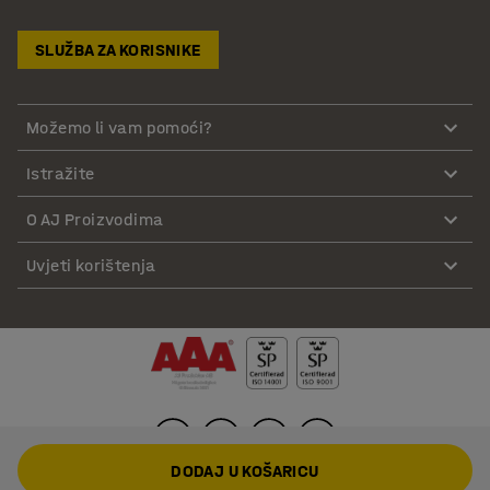
SLUŽBA ZA KORISNIKE
Možemo li vam pomoći?
Istražite
O AJ Proizvodima
Uvjeti korištenja
DODAJ U KOŠARICU