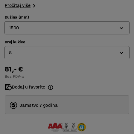
Pročitaj više
Dužina (mm)
1500
Broj kukice
1000
8
1500
2000
81,- €
6
Bez PDV-a
8
Dodaj u favorite
12
Jamstvo 7 godina