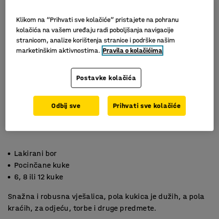
Klikom na “Prihvati sve kolačiće” pristajete na pohranu
kolačića na vašem uređaju radi poboljšanja navigacije
stranicom, analize korištenja stranice i podrške našim
marketinškim aktivnostima.
Pravila o kolačićima
Postavke kolačića
Odbij sve
Prihvati sve kolačiće
Lakirani bor
Pocinčane kuke
6, 8 ili 12 kuke
Snažna i robusna vješalica, pola kukica je dužih, a pola
kraćih, za odjeću, torbe i druge predmete.