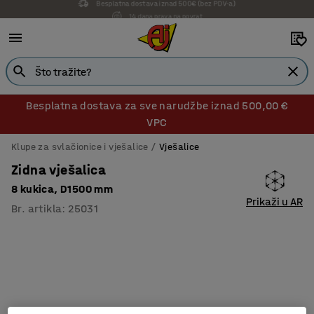
14 dana prava na povrat
Besplatna dostava za sve narudžbe iznad 500,00 €
VPC
Klupe za svlačionice i vješalice
Vješalice
Zidna vješalica
8 kukica, D1500 mm
Prikaži u AR
Br. artikla
:
25031