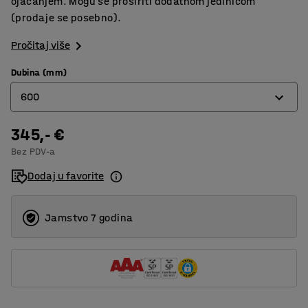
ojačanjem. Mogu se proširiti dodatnom jedinicom
(prodaje se posebno).
Pročitaj više
Dubina (mm)
600
345,- €
400
Bez PDV-a
500
Dodaj u favorite
600
Jamstvo 7 godina