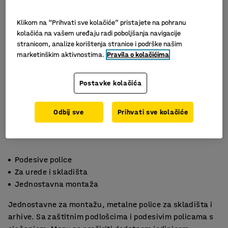
Klikom na “Prihvati sve kolačiće” pristajete na pohranu
kolačića na vašem uređaju radi poboljšanja navigacije
stranicom, analize korištenja stranice i podrške našim
marketinškim aktivnostima.
Pravila o kolačićima
Postavke kolačića
Odbij sve
Prihvati sve kolačiće
Podesive police
Za urede i skladišta
Jednostavna montaža
Jednostavne za montažu, metalne police za skladišta i
arhive. Sa zaštitnim podlošcima i podesivim policama s