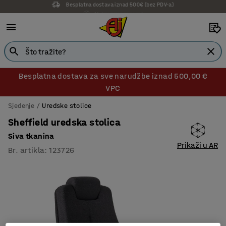
14 dana prava na povrat
Besplatna dostava za sve narudžbe iznad 500,00 €
VPC
Sjedenje
Uredske stolice
Sheffield uredska stolica
Siva tkanina
Prikaži u AR
Br. artikla
:
123726