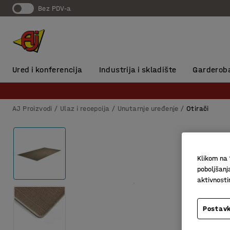
Bez PDV-a
Ured i konferencija
Industrija i skladište
Garderob
AJ Proizvodi
Ulaz i recepcija
Unutarnje uređenje
Otirači
Klikom na 
poboljšanj
aktivnost
Postavk