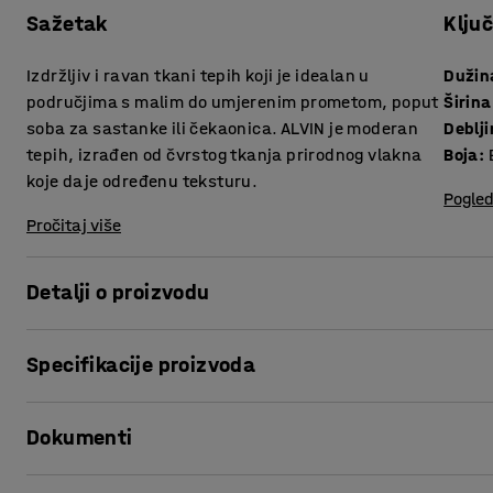
Sažetak
Klju
Izdržljiv i ravan tkani tepih koji je idealan u
Dužin
područjima s malim do umjerenim prometom, poput
Širina
soba za sastanke ili čekaonica. ALVIN je moderan
Deblj
tepih, izrađen od čvrstog tkanja prirodnog vlakna
Boja
:
koje daje određenu teksturu.
Pogled
Pročitaj više
Detalji o proizvodu
ALVIN je moderan tepih koji je idealan za javne prostore, k
Specifikacije proizvoda
sastanke ili čekaonice. Tepih je izrađen od 100% sisal-a, koj
to ga čini i dekorativnim i funkcionalnim elementom u prost
Dužina
:
4400
mm
Dokumenti
Širina
:
2400
mm
Tepih je trajno antistatičan. Na ovom tepihu ne preporuča
Debljina
:
8
mm