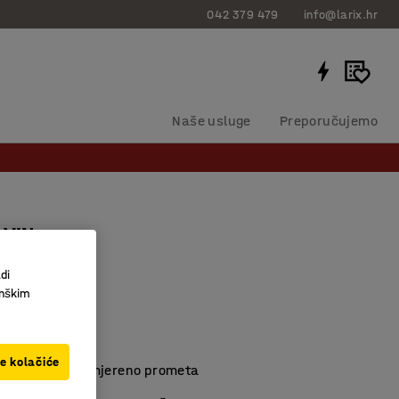
042 379 479
info@larix.hr
Naše usluge
Preporučujemo
LVIN
00 mm, bež
di
3827061
inškim
 i moderan tepih
adan dojam
ve kolačiće
ore s malo do umjereno prometa