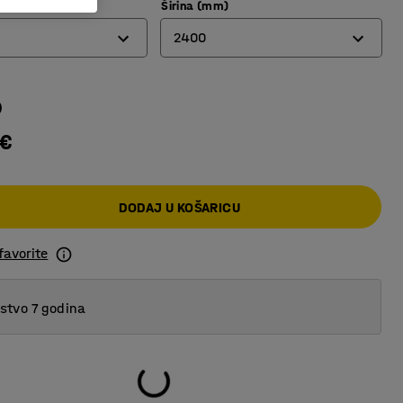
Širina (mm)
2400
2000
2400
 €
DODAJ U KOŠARICU
favorite
tvo 7 godina