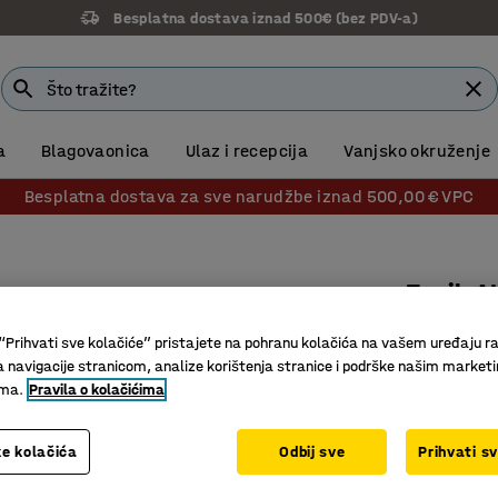
Besplatna dostava iznad 500€ (bez PDV-a)
a
Blagovaonica
Ulaz i recepcija
Vanjsko okruženje
Besplatna dostava za sve narudžbe iznad 500,00 € VPC
Tepih A
4400x24
“Prihvati sve kolačiće” pristajete na pohranu kolačića na vašem uređaju ra
Br. artikla
:
a navigacije stranicom, analize korištenja stranice i podrške našim market
ima.
Pravila o kolačićima
Izdržljiv
Daje skl
e kolačića
Odbij sve
Prihvati s
Za prost