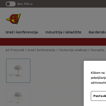
Bez PDV-a
Ured i konferencija
Industrija i skladište
Garderob
AJ Proizvodi
Ured i konferencija
Unutarnje uređenje
Rasvjeta
Klikom na 
poboljšanj
aktivnost
Postavk