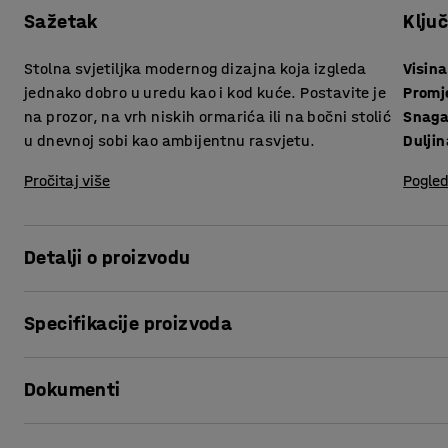
Sažetak
Klju
Stolna svjetiljka modernog dizajna koja izgleda
Visina
jednako dobro u uredu kao i kod kuće. Postavite je
Promj
na prozor, na vrh niskih ormarića ili na bočni stolić
Snaga
u dnevnoj sobi kao ambijentnu rasvjetu.
Dulji
Pročitaj više
Pogled
Detalji o proizvodu
Stolna svjetiljka je funkcionalan detalj u interijeru koji se
Specifikacije proizvoda
dnevni boravak i blagovaonice. Stolna svjetiljka minimalis
metalnim sjenilom u obliku kupole.
Visina
:
350
mm
Dokumenti
Promjer
:
240
mm
Svjetlost je usmjerena prema dolje, što čini svjetiljku prik
Snaga žarulje
:
10
W
ometanja okoline, poput prozora ili dnevnog boravka. Idea
Duljina kabela
:
2000
mm
Ispiši ovu stranicu
uredu!