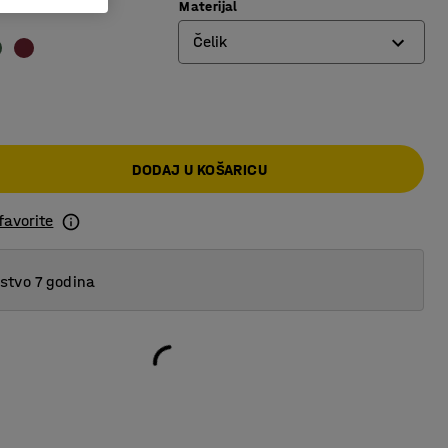
Materijal
Čelik
Aluminij
Čelik
DODAJ U KOŠARICU
favorite
tvo 7 godina