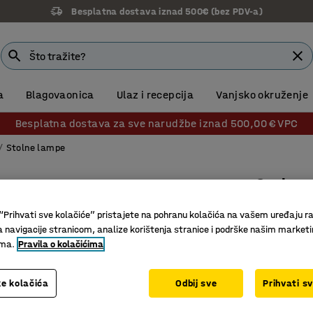
Besplatna dostava iznad 500€ (bez PDV-a)
a
Blagovaonica
Ulaz i recepcija
Vanjsko okruženje
Besplatna dostava za sve narudžbe iznad 500,00 € VPC
Stolne lampe
Stolna 
Bijela
“Prihvati sve kolačiće” pristajete na pohranu kolačića na vašem uređaju ra
Br. artikla
:
a navigacije stranicom, analize korištenja stranice i podrške našim market
ima.
Pravila o kolačićima
Modernog
Za različ
e kolačića
Odbij sve
Prihvati s
Dostupna 