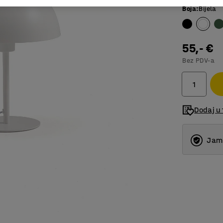
Boja
:
Bijela
55,- €
Bez PDV-a
Dodaj u 
Jams