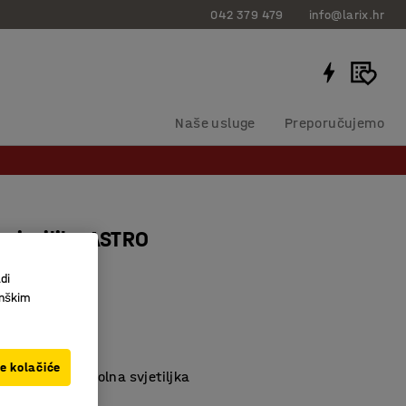
042 379 479
info@larix.hr
Naše usluge
Preporučujemo
svjetiljka ASTRO
di
383133
inškim
 dizajna
ita okruženja
ve kolačiće
kao podna i stolna svjetiljka